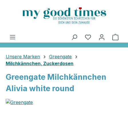
alt springen
Ware
Unsere Marken
Greengate
Milchkännchen, Zuckerdosen
Greengate Milchkännchen
Alivia white round
Bildergalerie überspringen