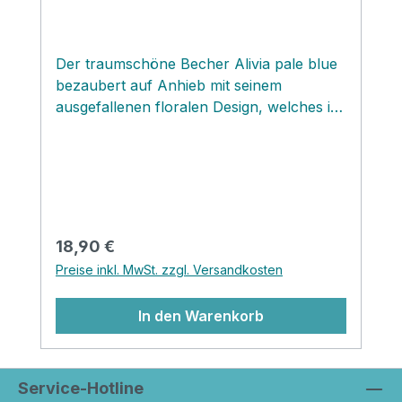
Der traumschöne Becher Alivia pale blue
bezaubert auf Anhieb mit seinem
ausgefallenen floralen Design, welches im
Stil von Art Deco daher kommt. Der
elegante Becher bedient sich der
klassischen Farbpalette von Greengate
und läßt sich mit vielen vergangenen
Serien von Greengate kombinieren. Mit
seinem blauen Untergrund lässt er die
Regulärer Preis:
18,90 €
floralen Elemente so richtig strahlen und
Preise inkl. MwSt. zzgl. Versandkosten
bringt viel Frische auf deinen gedeckten
Tisch!
In den Warenkorb
Service-Hotline