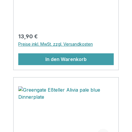
wunderschön auf deinem gedeckten Tisch
und kann sowohl als Teller als auch
Servierplatte für Aufschnitt oder Kuchen
genutzt werden.‚
Regulärer Preis:
13,90 €
Preise inkl. MwSt. zzgl. Versandkosten
In den Warenkorb