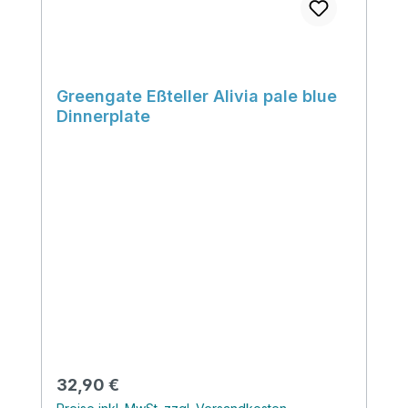
Greengate Eßteller Alivia pale blue
Dinnerplate
Regulärer Preis:
32,90 €