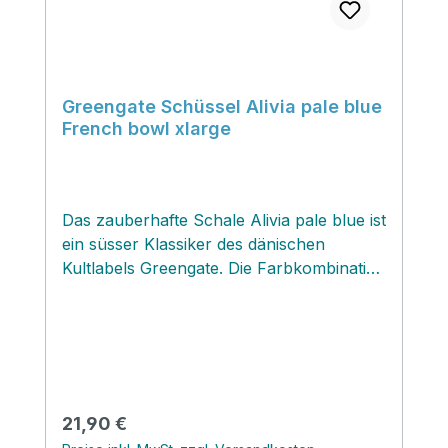
Greengate Schüssel Alivia pale blue
French bowl xlarge
Das zauberhafte Schale Alivia pale blue ist
ein süsser Klassiker des dänischen
Kultlabels Greengate. Die Farbkombination
in typischen Farben dieses Labels im
niedlichen Blumenmuster‚ macht das
Schälchen kompatibel mit vielen
Greengate Designs . Die Untergrund
Farbe blau lässt das florale Muster
geradezu leuchten...lieben wir sehr! Du
Regulärer Preis:
21,90 €
auch?