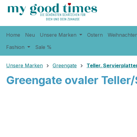
springen
Zur Hauptnavigation springen
Home
Neu
Unsere Marken
Ostern
Weihnachte
Fashion
Sale %
Unsere Marken
Greengate
Teller, Servierplatte
Greengate ovaler Teller/S
Bildergalerie überspringen