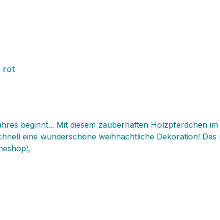
 rot
Jahres beginnt... Mit diesem zauberhaften Holzpferdchen i
 weihnachtliche Dekoration! Das niedliche Holzpferdchen gibt es in drei Grössen
ineshop!‚