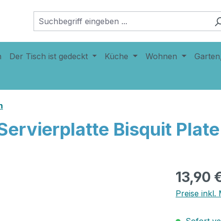
n
Der Tisch ist gedeckt
Küche
Wohnen
Garten
n
ervierplatte Bisquit Plate 
13,90 
Preise inkl