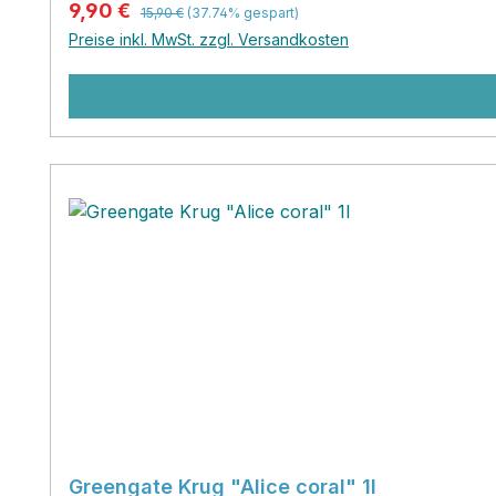
Regulärer Preis:
Verkaufspreis:
9,90 €
15,90 €
(37.74% gespart)
Preise inkl. MwSt. zzgl. Versandkosten
Greengate Krug "Alice coral" 1l