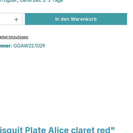
fügbar, Lieferzeit: 2-5 Tage
 Anzahl: Gib den gewünschten Wert ein 
In den Warenkorb
ttel hinzufügen
mmer:
GGAW22.1029
quit Plate Alice claret red"