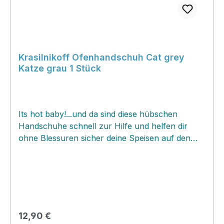
Krasilnikoff Ofenhandschuh Cat grey
Katze grau 1 Stück
Its hot baby!...und da sind diese hübschen
Handschuhe schnell zur Hilfe und helfen dir
ohne Blessuren sicher deine Speisen auf den
Tisch zu befördern. Die Handschuhe sind‚ aus
dicker hochwertiger Baumwolle mehrschichtig
gearbeitet und sind ein unverzichtbarer Helfer
für jeden Haushalt! Frei in der Küche aufgehängt
machen sich die schönen Küchenhelden‚
aufgrund des originellen‚ Musters direkt perfekt
Regulärer Preis:
12,90 €
als Dekoration‚ und sind schnell zur Stelle,