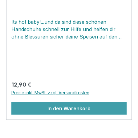
Its hot baby!...und da sind diese schönen
Handschuhe schnell zur Hilfe und helfen dir
ohne Blessuren sicher deine Speisen auf den
Tisch zu befördern. Die Handschuhe sind‚ aus
dicker hochwertiger Baumwolle mehrschichtig
gearbeitet und sind ein unverzichtbarer Helfer
für jeden Haushalt! Frei in der Küche aufgehängt
fügen sich die schönen Küchenhelden‚ aufgrund
des neutralen‚ Musters perfekt zu jeglicher
Regulärer Preis:
12,90 €
Einrichtung‚ und sind schnell zur Stelle, wenn
Preise inkl. MwSt. zzgl. Versandkosten
es mal wieder heiss her geht.
In den Warenkorb