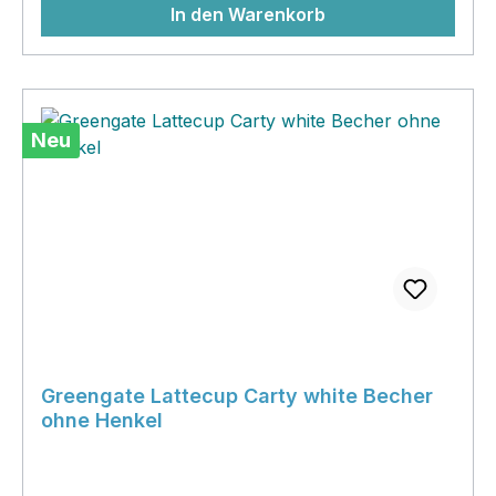
In den Warenkorb
Weihnachtsmäuschen drin verstecken!
Neu
Greengate Lattecup Carty white Becher
ohne Henkel