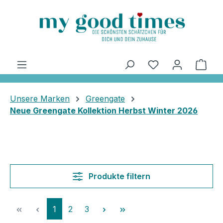
alt springen
Ware
Unsere Marken
Greengate
Neue Greengate Kollektion Herbst Winter 2026
Produkte filtern
Seite
Seite
Seite
1
2
3