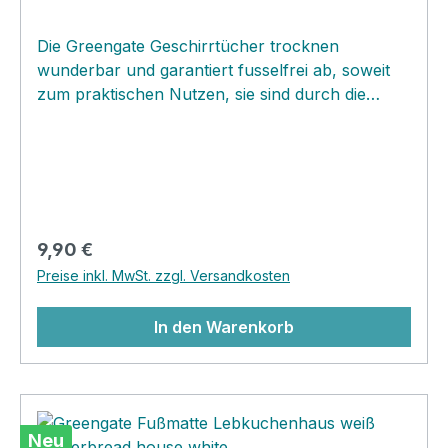
Die Greengate Geschirrtücher trocknen
wunderbar und garantiert fusselfrei ab, soweit
zum praktischen Nutzen, sie sind durch die
wunderschönen Greengate Muster jedoch viel
zu schade zum verstecken. In der Küche
sichtbar aufgehängt oder als kleine Mitteldecken
auf dem Esstisch ergänzt durch eine schnell
zusammengestellte Deko aus einer Vase und
Windlicht zauberst du im Handumdrehen einen
Regulärer Preis:
9,90 €
Hingucker für deinen Küchen und Essbereich...
Preise inkl. MwSt. zzgl. Versandkosten
In den Warenkorb
Neu