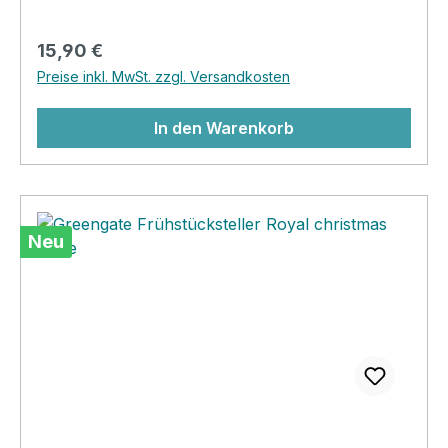
Marmeladen, Gewürze oder Naschis benutzen!
Regulärer Preis:
15,90 €
Preise inkl. MwSt. zzgl. Versandkosten
In den Warenkorb
Neu