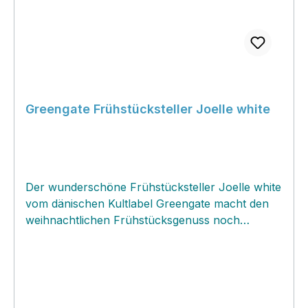
Greengate Frühstücksteller Joelle white
Der wunderschöne Frühstücksteller Joelle white
vom dänischen Kultlabel Greengate macht den
weihnachtlichen Frühstücksgenuss noch
schöner! Der aufwendig gestaltete Teller glänzt
durch seine goldenen Elemente wie unzählige
zarte Sternchen und zwei goldene Streifen am
Rande! Die Auflagefläche ist geschmückt mit
einem eleganten Weihnachtsmotiv und einer