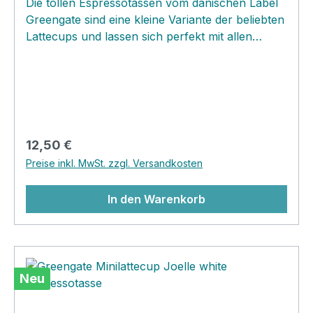
Die tollen Espressotassen vom dänischen Label
Greengate sind eine kleine Variante der beliebten
Lattecups und lassen sich perfekt mit allen
anderen Greengate Geschirrserien kombinieren
oder aber als Solitär Tassen nutzen....so
schmeckt der Espresso nochmal so gut! Du
kannst die kleinen Cups auch super für Dips,
Marmeladen, Gewürze oder Naschis benutzen!
Regulärer Preis:
12,50 €
Preise inkl. MwSt. zzgl. Versandkosten
In den Warenkorb
Neu