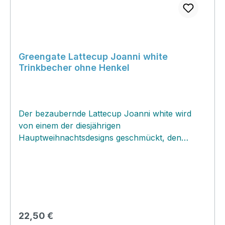
Greengate Lattecup Joanni white
Trinkbecher ohne Henkel
Der bezaubernde Lattecup Joanni white wird
von einem der diesjährigen
Hauptweihnachtsdesigns geschmückt, den
niedlichen Weihnachtsmäuschen und
weihnachtlichen Girlanden. Den naturweisse
Untergrund verzieren unzählige goldene Sterne.
Da die Mäuschen so überaus niedlich und
unterschiedlich sind, findest du hier den Lattecup
von allen Seiten abgebildet! Die weihnachtlichen
Regulärer Preis:
22,50 €
Lattecups sind schon seit Jahren immer wieder