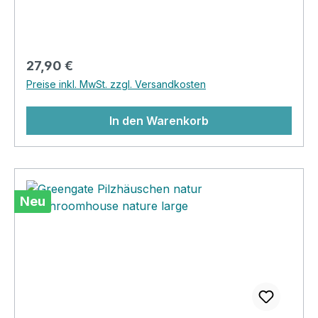
deiner Eingangstürschwelle...lieben wir!
Regulärer Preis:
27,90 €
Preise inkl. MwSt. zzgl. Versandkosten
In den Warenkorb
Neu