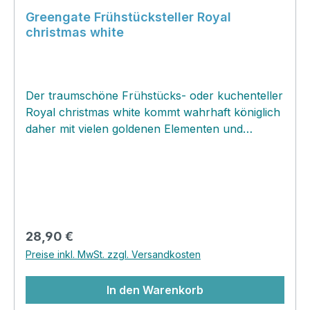
Greengate Frühstücksteller Royal
christmas white
Der traumschöne Frühstücks- oder kuchenteller
Royal christmas white kommt wahrhaft königlich
daher mit vielen goldenen Elementen und
entzückenden Motiven aus dem Nußknacker
Ballet. Den Tellerrand schmückt eine feine grüne
Girlande, die auf edle Art den herrlich verspielten
Teller einrahmt! Dieser herrliche Teller ist mit
goldenen Elementen geschmückt und ist laut
dem Hersteller für den Geschirrspüler nicht
Regulärer Preis:
28,90 €
empfohlen. Die Problematik liegt an der Vielzahl
Preise inkl. MwSt. zzgl. Versandkosten
der Geschirrspülmittel und der verschiedenen
Arbeitsweisen der Geschirrspüler. Einige davon
In den Warenkorb
beschädigen das goldene oder silberne Design