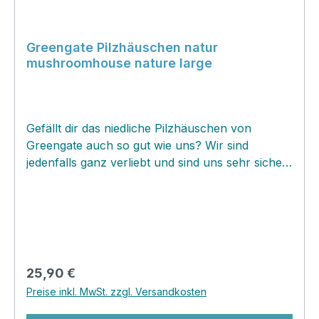
Greengate Pilzhäuschen natur
mushroomhouse nature large
Gefällt dir das niedliche Pilzhäuschen von
Greengate auch so gut wie uns? Wir sind
jedenfalls ganz verliebt und sind uns sehr sicher,
dass wir damit einen Bestseller haben
werden! Das aus Weide geflochtene Häuschen
ist ein wunderschönes dekoratives Element für
deine herbstliche und weihnachtliche Dekoration.
Es läßt sich öffnen und verbirgt dann kleine
Geheimnisse in sich oder schöne Geschenke für
Regulärer Preis:
25,90 €
deine Liebsten. Besonders Kinder werden sich
Preise inkl. MwSt. zzgl. Versandkosten
über das Pilzhäuschen freuen und niedliche
Spielfiguren oder gefilzte kleine