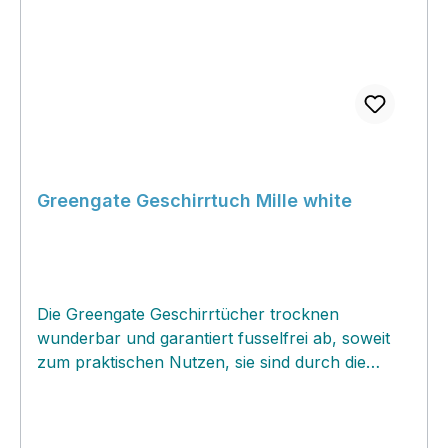
Greengate Geschirrtuch Mille white
Die Greengate Geschirrtücher trocknen
wunderbar und garantiert fusselfrei ab, soweit
zum praktischen Nutzen, sie sind durch die
wunderschönen Greengate Muster jedoch viel
zu schade zum verstecken. In der Küche
sichtbar aufgehängt oder als kleine Mitteldecken