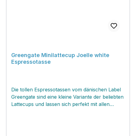
Greengate Minilattecup Joelle white
Espressotasse
Die tollen Espressotassen vom dänischen Label
Greengate sind eine kleine Variante der beliebten
Lattecups und lassen sich perfekt mit allen
anderen Greengate Geschirrserien kombinieren
oder aber als Solitär Tassen nutzen....so
schmeckt der Espresso nochmal so gut! Du
kannst die kleinen Cups auch super für Dips,