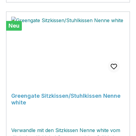
nicht, einige führen jedoch nach längerer Zeit
zum matten Erscheinungsbild der goldenen
Partien. Um den komplizierten Reklamationen
vorzubeugen gilt es der Empfehlung des
Neu
Herstellers zu folgen.
Greengate Sitzkissen/Stuhlkissen Nenne
white
Verwandle mit den Sitzkissen Nenne white vom