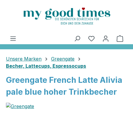
alt springen
Ware
Unsere Marken
Greengate
Becher, Lattecups, Espressocups
Greengate French Latte Alivia
pale blue hoher Trinkbecher
Bildergalerie überspringen