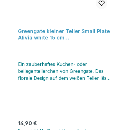
Greengate kleiner Teller Small Plate
Alivia white 15 cm
Beilagenteller/Unterteller
Ein zauberhaftes Kuchen- oder
beilagentellerchen von Greengate. Das
florale Design auf dem weißen Teller lässt
sich super mit vielen anderen Mustern
von Greengate kombinieren, insbesondere
mit vielen Mustern aus den
Sommerkollektionen. Ein kleiner Tip...Zu
den Bechern und Teacups von Greengate
gibt es keine Untertassen; diese
Regulärer Preis:
14,90 €
Tellergrösse eignet sich bestens für diesen