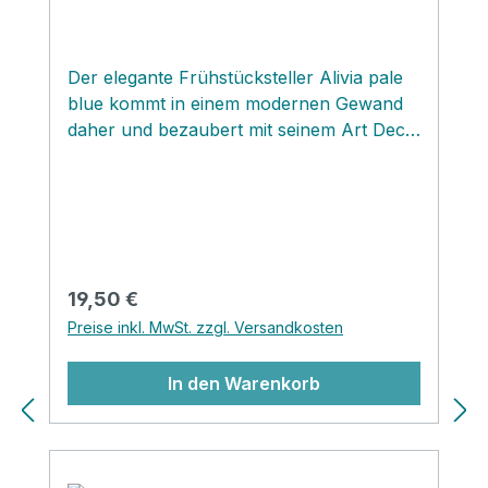
Der elegante Frühstücksteller Alivia pale
blue kommt in einem modernen Gewand
daher und bezaubert mit seinem Art Deco
anmutenden floralen Design und frischen
Farben aus der klassischen Greengate
Farbpalette. Somit passt der neue Alivia
Frühstücksteller zu vielen Designs der
vergangenen Saisons und bringt einen
neuen Twist auf deinen gedeckten Tisch!
Regulärer Preis:
19,50 €
Preise inkl. MwSt. zzgl. Versandkosten
In den Warenkorb