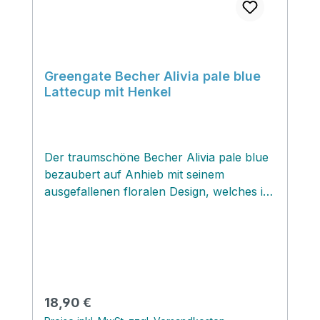
Greengate Becher Alivia pale blue
Lattecup mit Henkel
Der traumschöne Becher Alivia pale blue
bezaubert auf Anhieb mit seinem
ausgefallenen floralen Design, welches im
Stil von Art Deco daher kommt. Der
elegante Becher bedient sich der
klassischen Farbpalette von Greengate
und läßt sich mit vielen vergangenen
Serien von Greengate kombinieren. Mit
seinem blauen Untergrund lässt er die
Regulärer Preis:
18,90 €
floralen Elemente so richtig strahlen und