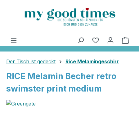
alt springen
Ware
Der Tisch ist gedeckt
Rice Melamingeschirr
RICE Melamin Becher retro
swimster print medium
Bildergalerie überspringen