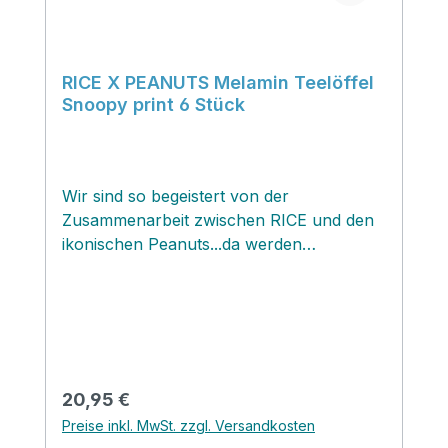
RICE X PEANUTS Melamin Teelöffel
Snoopy print 6 Stück
Wir sind so begeistert von der
Zusammenarbeit zwischen RICE und den
ikonischen Peanuts...da werden
nostalgische Erinnerungen wach...ich
habe Peanuts auch so geliebt! Die
Charaktere werden auf Brotdosen, Tellern
und Bechern zum Leben erweckt und
verzaubern unseren Alltag! Und sind diese
fröhlichen Teelöffel mit den bekannten
Regulärer Preis:
20,95 €
Snoopy Motiven nicht zauberhaft? Lieben
Preise inkl. MwSt. zzgl. Versandkosten
wir sehr!