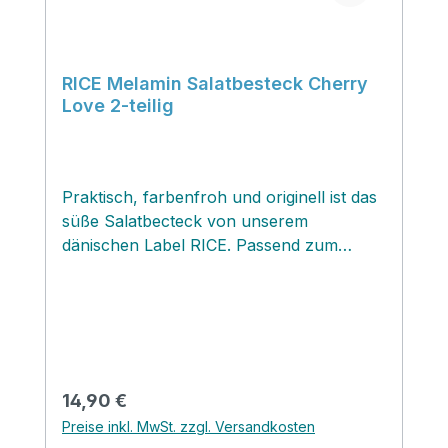
RICE Melamin Salatbesteck Cherry
Love 2-teilig
Praktisch, farbenfroh und originell ist das
süße Salatbecteck von unserem
dänischen Label RICE. Passend zum
Besteck findest du hier im
Onlineschöpchen auch die passende
Salatschüssel Cherry Love! Wir lieben
dieses Hingucker Duo!
Regulärer Preis:
14,90 €
Preise inkl. MwSt. zzgl. Versandkosten