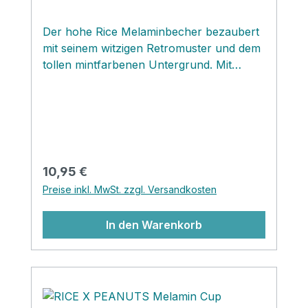
Der hohe Rice Melaminbecher bezaubert
mit seinem witzigen Retromuster und dem
tollen mintfarbenen Untergrund. Mit
passendem RICE Silikondeckel, den du
auch hier im Onlineshop bestellen kannst,
zauberst du aus diesem Cup einen to go
Trinkbecher und geniesst deine
Erfrischung auch unterwegs.
Regulärer Preis:
10,95 €
Preise inkl. MwSt. zzgl. Versandkosten
In den Warenkorb