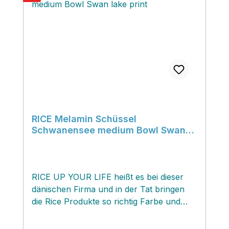
gute Laune. Die‚ erhöhte Schüsselkante
sorgt dafür, dass das Essen in der
Schüssel bleibt und erleichtert deinem
Kind die Essensaufnahme.‚
RICE Melamin Schüssel
Schwanensee medium Bowl Swan
lake print
RICE UP YOUR LIFE heißt es bei dieser
dänischen Firma und in der Tat bringen
die Rice Produkte so richtig Farbe und
eine Menge Freude und Spaß in deinen
Alltag...natürlich gefallen die fröhlichen