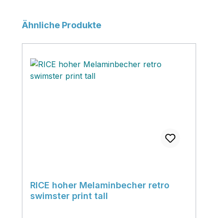
Produktgalerie überspringen
Ähnliche Produkte
RICE hoher Melaminbecher retro
swimster print tall