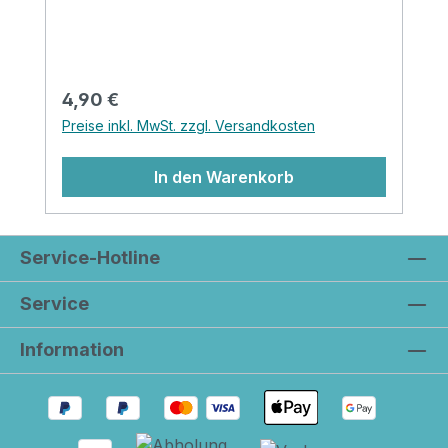
jeder weihnachtlichen Tischdekoration.
Regulärer Preis:
4,90 €
Preise inkl. MwSt. zzgl. Versandkosten
In den Warenkorb
Service-Hotline
Service
Information