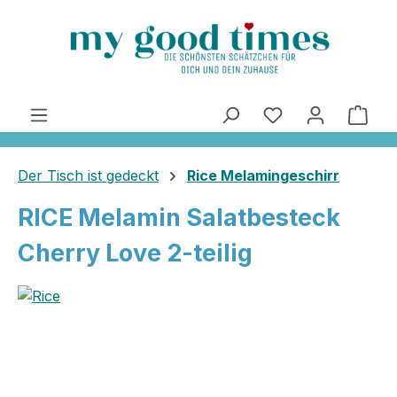
alt springen
Ware
Der Tisch ist gedeckt
Rice Melamingeschirr
RICE Melamin Salatbesteck
Cherry Love 2-teilig
Bildergalerie überspringen