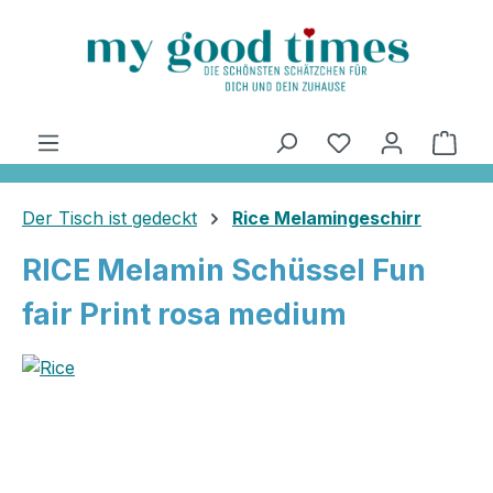
alt springen
Ware
Der Tisch ist gedeckt
Rice Melamingeschirr
RICE Melamin Schüssel Fun
fair Print rosa medium
Bildergalerie überspringen