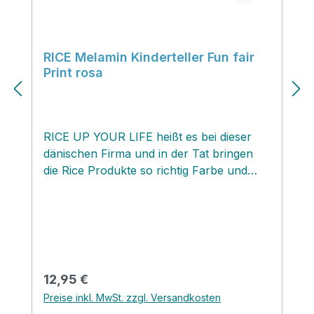
RICE Melamin Kinderteller Fun fair
Print rosa
RICE UP YOUR LIFE heißt es bei dieser
dänischen Firma und in der Tat bringen
die Rice Produkte so richtig Farbe und
eine Menge Freude und Spaß in deinen
Alltag...natürlich gefallen die fröhlichen
Sachen vor allem Kindern so richtig gut,
aber auch die Großen lieben das Geschirr
! Es ist leicht und robust, pflegeleicht, da
es in die Spülmaschine kann, und ein
Regulärer Preis:
12,95 €
richtiger gute Laune Garant auf dem
Preise inkl. MwSt. zzgl. Versandkosten
gedeckten Tisch. Alle Produkte sind