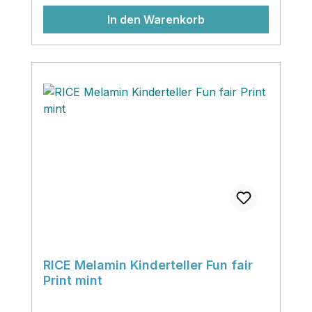
Qualitätsgeprüft und BPA‚ sowie Phalat
In den Warenkorb
frei. Jetzt schon ein Bestseller! Der
niedliche Melaminteller Fun fairy
bezaubert die Kids mit seinen
farbenfrohen Jahrmarktsmotiven,
verführt zum Beobachten, Entdecken und
verbreitet gute Laune. Die leicht erhöhte
Tellerkante sorgt dafür, dass das Essen
auf dem Teller bleibt und erleichtert
deinem Kind die Essensaufnahme.
RICE Melamin Kinderteller Fun fair
Print mint