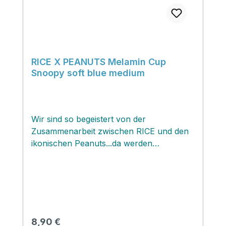
RICE X PEANUTS Melamin Cup
Snoopy soft blue medium
Wir sind so begeistert von der
Zusammenarbeit zwischen RICE und den
ikonischen Peanuts...da werden
nostalgische Erinnerungen wach...ich
habe Peanuts auch so geliebt! Die
Charaktere werden auf Brotdosen, Tellern
und Bechern zum Leben erweckt und
verzaubern unseren Alltag! Und ist dieser
soft blaue Becher mit dem bekannten
Regulärer Preis:
8,90 €