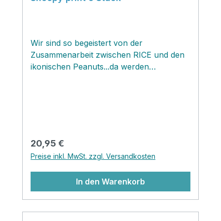
Wir sind so begeistert von der
Zusammenarbeit zwischen RICE und den
ikonischen Peanuts...da werden
nostalgische Erinnerungen wach...ich
habe Peanuts auch so geliebt! Die
Charaktere werden auf Brotdosen, Tellern
und Bechern zum Leben erweckt und
verzaubern unseren Alltag! Und sind diese
fröhlichen Teelöffel mit den bekannten
Regulärer Preis:
20,95 €
Snoopy Motiven nicht zauberhaft? Lieben
Preise inkl. MwSt. zzgl. Versandkosten
wir sehr!
In den Warenkorb