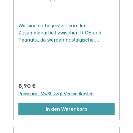
medium
Wir sind so begeistert von der
Zusammenarbeit zwischen RICE und
Peanuts...da werden nostalgische
Erinnerungen wach...ich habe Peanuts
auch so geliebt! Die Charaktere werden
auf Brotdosen, Tellern und Bechern zum
Leben erweckt und verzaubern unseren
Alltag! Und ist dieser gelb-rosa Becher mit
Snoopy auf Rollschuhen nicht einfach
Regulärer Preis:
8,90 €
nur zuckersüß? Lieben wir sehr!
Preise inkl. MwSt. zzgl. Versandkosten
In den Warenkorb