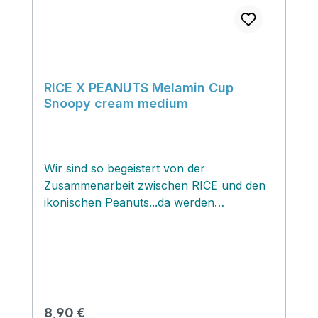
RICE X PEANUTS Melamin Cup
Snoopy cream medium
Wir sind so begeistert von der
Zusammenarbeit zwischen RICE und den
ikonischen Peanuts...da werden
nostalgische Erinnerungen wach...ich
habe Peanuts auch so geliebt! Die
Charaktere werden auf Brotdosen, Tellern
und Bechern zum Leben erweckt und
verzaubern unseren Alltag! Und ist dieser
cremefarbene Becher mit dem bekannten
Regulärer Preis:
8,90 €