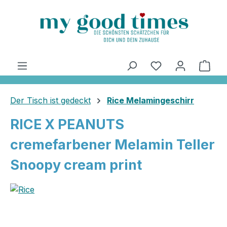
alt springen
Ware
Der Tisch ist gedeckt
Rice Melamingeschirr
RICE X PEANUTS
cremefarbener Melamin Teller
Snoopy cream print
Bildergalerie überspringen