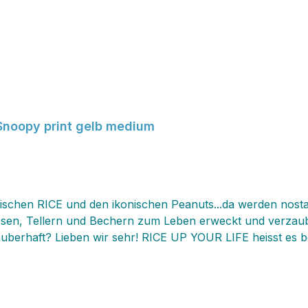
UTS Melaminteller/Platte oval Snoopy print gelb medium
wischen RICE und den ikonischen Peanuts...da werden nost
osen, Tellern und Bechern zum Leben erweckt und verzaub
 es bei dieser dänischen Firma und in der Tat bringen
Freude und Spass in ihren Alltag...natürlich gefallen die fr
 leicht und robust, pflegeleicht, da es in die Spülmaschine 
beliebt für den Outdoorbereich. Wir haben schon viele Ca
terbunt durcheinander mixen...so können sich die Kiddies be