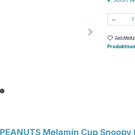
Sofort ver
Produkt
Zum Merkze
Produktnu
X PEANUTS Melamin Cup Snoopy