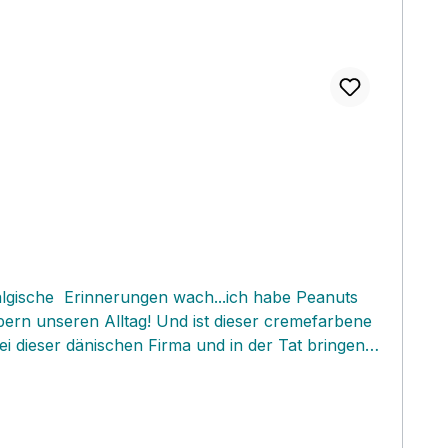
algische Erinnerungen wach...ich habe Peanuts
ern unseren Alltag! Und ist dieser cremefarbene
öhlichen Sachen vor allem Kindern so richig gut,
kann, und ein richtiger gute Laune Garant auf dem
mpingwagen mit diesen fröhlichen Schätzchen
i allen Feiern ihren Becher oder Teller gut