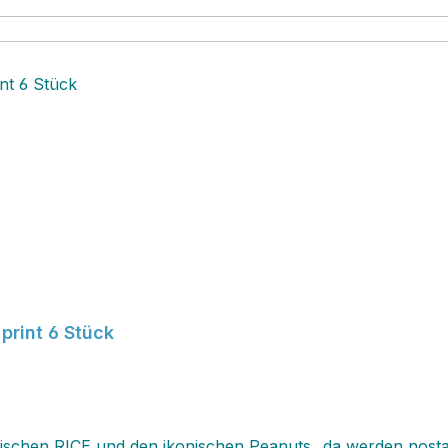
print 6 Stück
wischen RICE und den ikonischen Peanuts...da werden nost