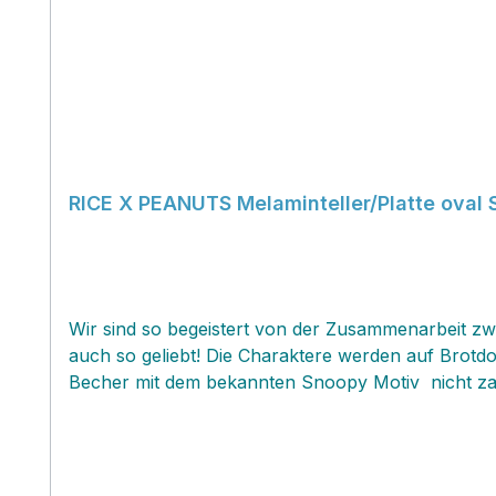
RICE X PEAN
Wir sind so begeistert von der Zusammenarbeit z
auch so geliebt! Die Charaktere werden auf Brotd
Becher mit dem bekannten Snoopy Motiv nicht zauberhaft? Lieben wir sehr! RICE UP YOUR LIFE heisst
die Rice Produkte so richtig Farbe und eine Menge 
aber auch die Grossen lieben das Geschirr ! Es ist
gedeckten Tisch. Die Geschirrprodukte sind sehr 
ausgestattet...:) Du kannst das Geschirr gerne kun