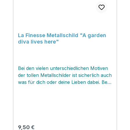
La Finesse Metallschild "A garden
diva lives here"
Bei den vielen unterschiedlichen Motiven
der tollen Metallschilder ist sicherlich auch
was für dich oder deine Lieben dabei. Bei
uns im Lädchen gehen die Schilder weg
wie warme Hamburger Franzbrötchen
und sind mit die beliebtesten Geschenke
und Mitbringsel. Die Schilder sind aus
Metall gefertigt. Rückseitig befinden sich
zwei ƒÆ’¢‚¬€œsen zum Aufhängen. Sehr
Regulärer Preis:
9,50 €