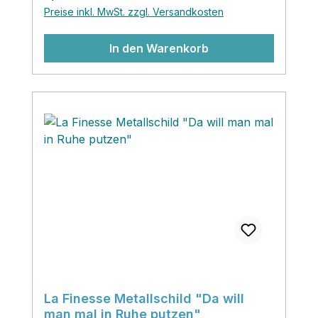
schön sehen sie auch angelehnt an die
Preise inkl. MwSt. zzgl. Versandkosten
Wand aus. Sie wirken in ihrem Vintage
Look herrlich nostalgisch und
In den Warenkorb
wertig.Scrolle dich durch das grosse
Angebot an unseren Schildern und habe
viel Spass dabei!
La Finesse Metallschild "Da will
man mal in Ruhe putzen"