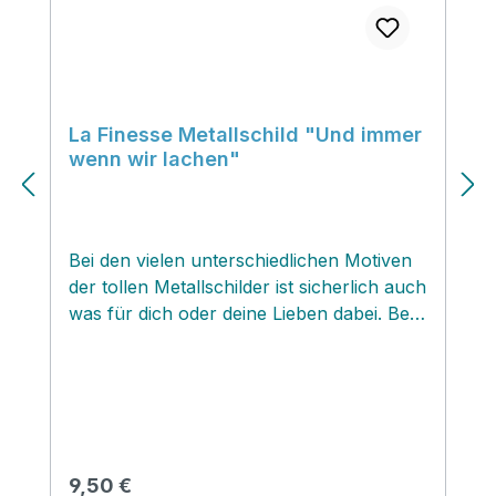
La Finesse Metallschild "Und immer
wenn wir lachen"
Bei den vielen unterschiedlichen Motiven
der tollen Metallschilder ist sicherlich auch
was für dich oder deine Lieben dabei. Bei
uns im Lädchen gehen die Schilder weg
wie warme Hamburger Franzbrötchen
und sind mit die beliebtesten Geschenke
und Mitbringsel. Die Schilder sind aus
Metall gefertigt. Rückseitig befinden sich
zwei ƒÆ’¢‚¬€œsen zum Aufhängen. Sehr
Regulärer Preis:
9,50 €