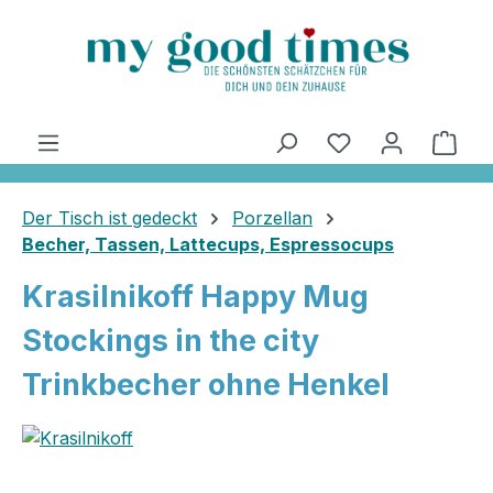
alt springen
Ware
Der Tisch ist gedeckt
Porzellan
Becher, Tassen, Lattecups, Espressocups
Krasilnikoff Happy Mug
Stockings in the city
Trinkbecher ohne Henkel