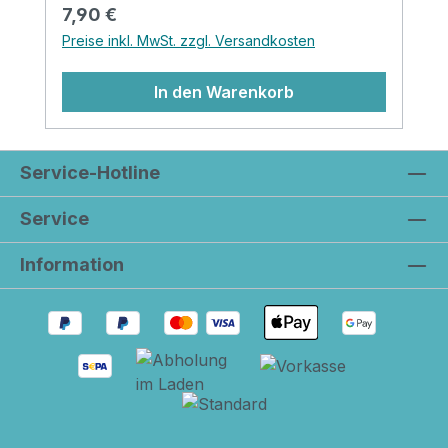
werden! Die Happy Mugs kannst du auch
Regulärer Preis:
7,90 €
als Zahnputzbecher, Vase oder
Preise inkl. MwSt. zzgl. Versandkosten
Stifteköcher für den Schreibtisch nutzen...
In den Warenkorb
Service-Hotline
Service
Information