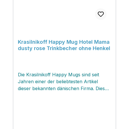
Krasilnikoff Happy Mug Hotel Mama
dusty rose Trinkbecher ohne Henkel
Die Krasilnikoff Happy Mugs sind seit
Jahren einer der beliebtesten Artikel
dieser bekannten dänischen Firma. Diese
farbenfrohen Mottotrinkbecher zaubern
ein Lächeln aufs Gesicht und können mit
passenden Kleinigkeiten wie Süssigkeiten,
Tee, Kaffee oder auch kleinem
Blumenstrauss befüllt und verschenkt