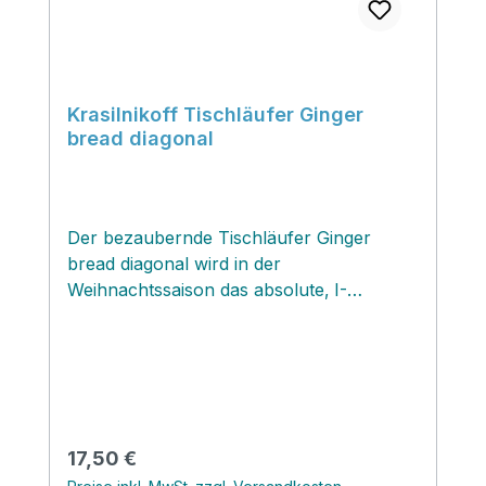
Krasilnikoff Tischläufer Ginger
bread diagonal
Der bezaubernde Tischläufer Ginger
bread diagonal wird in der
Weihnachtssaison das absolute‚ I-
Tüpfelchen für deinen festlich gedeckten
Tisch. Mit den schönen Tischläufern
kannst du im Handumdrehen eine völlig
neue Atmosphäre in deinem Essraum
schaffen und zwischendurch schnell
wechseln...‚
Regulärer Preis:
17,50 €