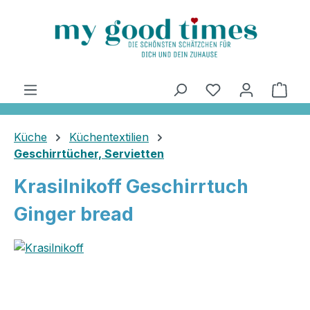
alt springen
Ware
Küche
Küchentextilien
Geschirrtücher, Servietten
Krasilnikoff Geschirrtuch
Ginger bread
Bildergalerie überspringen