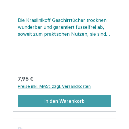
Die Krasilnikoff Geschirrtücher trocknen
wunderbar und garantiert fusselfrei ab,
soweit zum praktischen Nutzen, sie sind
durch die wunderschönen‚ Muster jedoch
viel zu schade zum verstecken. In der
Küche sichtbar aufgehängt oder als kleine
Mitteldecken auf dem Esstisch ergänzt
durch eine schnell zusammengestellte
Deko aus einer Vase und Windlicht
Regulärer Preis:
7,95 €
zauberst du im Handumdrehen einen
Preise inkl. MwSt. zzgl. Versandkosten
Hingucker für deinen Küchen und
Essbereich...
In den Warenkorb