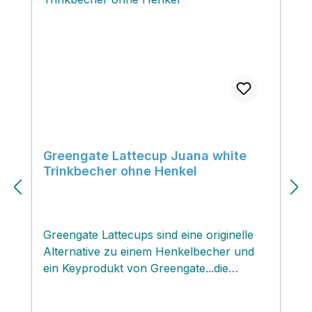
Serie, mit einer zarten grünen Ranke
behängt mit verschiedensten niedlichen
nordischen Motiven. Den Rand bildet ein
Dekor aus unzähligen kleinen goldenen
Sternchen und eingefasst wird diese
Geschirrschönheit durch zwei Streifen in
rot und gold.Dieser Teller muss unbedingt
in deine weihnachtliche Greengate
Geschirrsammlung...we love it!
Greengate Lattecup Juana white
Trinkbecher ohne Henkel
Greengate Lattecups sind eine originelle
Alternative zu einem Henkelbecher und
ein Keyprodukt von Greengate...die
schönen Handschmeichler überzeugen
nicht nur als Trinkbecher, Dessertschale,