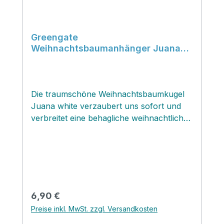
Greengate
Weihnachtsbaumanhänger Juana
white Ball glass
Die traumschöne Weihnachtsbaumkugel
Juana white verzaubert uns sofort und
verbreitet eine behagliche weihnachtliche
Atmosphäre! Die Glaskugel ziert eine zarte
grüne Girlande mit vielen traditionellen
skandinavischen Anhängern.‚ Diese
originelle Weihnachtsbaumkugel könntest
du auch frei im Raum oder angehängt an
einer Gardinenstange den ganzen Winter
Regulärer Preis:
6,90 €
durch dekorieren.
Preise inkl. MwSt. zzgl. Versandkosten