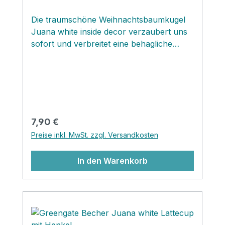
Die traumschöne Weihnachtsbaumkugel
Juana white inside decor verzaubert uns
sofort und verbreitet eine behagliche
weihnachtliche Atmosphäre! Die Glaskugel
hat ein einsehbares Innenleben bestehend
aus einem traditionellen skandinavischen
Wichtelpaar in einer verschneiten
Landschaft . Diese originelle
Weihnachtsbaumkugel könnte man auch
Regulärer Preis:
7,90 €
frei im Raum oder angehängt an einer
Preise inkl. MwSt. zzgl. Versandkosten
Gardinenstange den ganzen Winter durch
dekorieren.
In den Warenkorb