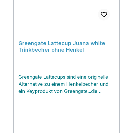
Greengate Lattecup Juana white
Trinkbecher ohne Henkel
Greengate Lattecups sind eine originelle
Alternative zu einem Henkelbecher und
ein Keyprodukt von Greengate...die
schönen Handschmeichler überzeugen
nicht nur als Trinkbecher, Dessertschale,
Eisbecher oder sogar bestückt mit einem
Frühjahrsblüher als Übertöpfchen, sie
sind ein begehrtes Sammelobjekt für viele