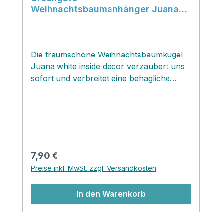
Weihnachtsbaumanhänger Juana
white inside decor Ball Wichtel
Die traumschöne Weihnachtsbaumkugel
Juana white inside decor verzaubert uns
sofort und verbreitet eine behagliche
weihnachtliche Atmosphäre! Die Glaskugel
hat ein einsehbares Innenleben bestehend
aus einem traditionellen skandinavischen
Wichtelpaar in einer verschneiten
Landschaft . Diese originelle
Weihnachtsbaumkugel könnte man auch
Regulärer Preis:
7,90 €
frei im Raum oder angehängt an einer
Preise inkl. MwSt. zzgl. Versandkosten
Gardinenstange den ganzen Winter durch
dekorieren.
In den Warenkorb