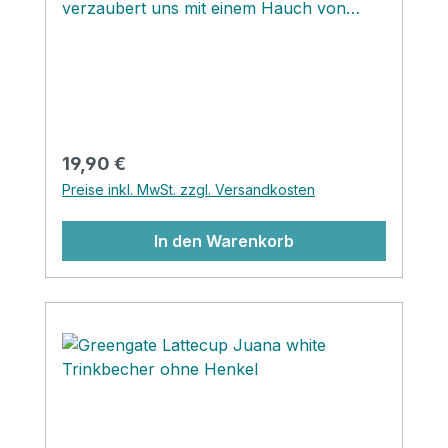
verzaubert uns mit einem Hauch von
nordischer Nostalgie. Beschenke dich
selbst mit diesem zauberhaften
Weihnachtstellerchen und du kannst dir
sicher sein, dass das zauberhafte Teilchen
auch als Geschenk an deine Lieben mit
Begeisterung aufgenommen wird!‚
Regulärer Preis:
19,90 €
Preise inkl. MwSt. zzgl. Versandkosten
In den Warenkorb