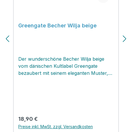
Greengate Becher Wilja beige
Der wunderschöne Becher Wilja beige
vom dänischen Kultlabel Greengate
bezaubert mit seinem eleganten Muster,
welches einer Dünenlandschaft
nachempfunden ist. Der Becher ist ein Teil
einer sehr umfangreichen bezaubernd
eleganten Kollektion von maritim
angehauchten Geschirrteilchen, Textilien
für die Küche und den gedeckten Tisch
Regulärer Preis:
18,90 €
und Wohntextilien. Die Einrichtungsfarbe
Preise inkl. MwSt. zzgl. Versandkosten
beige zieht sich in dieser Saison wie ein