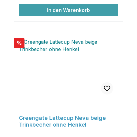
"beiger" Faden durch die gesamte
In den Warenkorb
Greengate Kollektion und vermittelt‚ allen
Wohnräumen einen wohnlichen, ruhigen
und eleganten Touch!‚
Rabatt
%
Greengate Lattecup Neva beige
Trinkbecher ohne Henkel