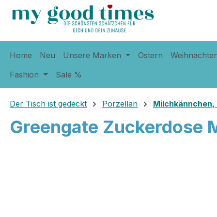
springen
Zur Hauptnavigation springen
Home
Neu
Unsere Marken
Ostern
Weihnachte
Fashion
Sale %
Der Tisch ist gedeckt
Porzellan
Milchkännchen,
Greengate Zuckerdose Ma
Bildergalerie überspringen