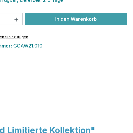
fügbar, Lieferzeit: 2-5 Tage
 Anzahl: Gib den gewünschten Wert ein 
In den Warenkorb
ttel hinzufügen
mmer:
GGAW21.010
Limitierte Kollektion"