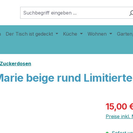
n
Der Tisch ist gedeckt
Küche
Wohnen
Garten
 Zuckerdosen
rie beige rund Limitierte
15,00 
Preise inkl