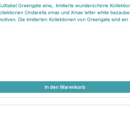
ultlabel Greengate eine‚ limitierte wunderschöne Kollektio
Kollektionen Cindarella xmas und Xmas letter white bezaub
tiven. Die limitierten Kollektionen von Greengate sind e
 kleine Cindarella xmas white Tellerchen kannst du für Be
ller für Becher, Teacups und Lattecups.
In den Warenkorb