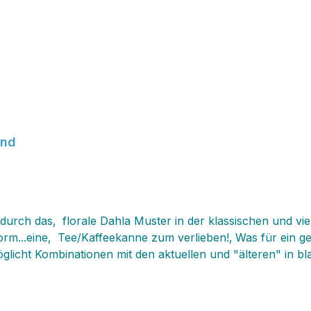
und
urch das‚ florale Dahla Muster in der klassischen und vie
orm...eine‚ Tee/Kaffeekanne zum verlieben!‚ Was für ein g
licht Kombinationen mit den aktuellen und "älteren" in bl
! Diese herrliche Tee/Kaffeekane wird der bewunderte Mittel