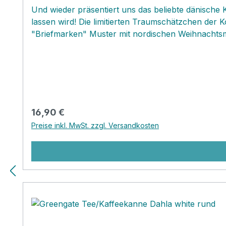
Und wieder präsentiert uns das beliebte dänische K
lassen wird! Die limitierten Traumschätzchen der 
"Briefmarken" Muster mit nordischen Weihnachtsmo
Geschenkidee für die Liebhaber dieser Marke! Das
Kunden nutzen diese Tellergröße auch als Unterte
Regulärer Preis:
16,90 €
Preise inkl. MwSt. zzgl. Versandkosten