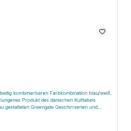
lseitig kombinierbaren Farbkombination blau/weiß.
elungenes Produkt des dänischen Kultlabels
au gestalteten Greengate Geschirrserien und
punkt deiner gedeckten Tafel....Lieben wir...!