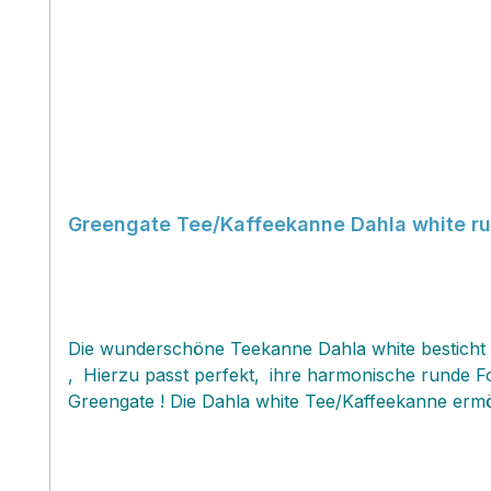
Greengate Tee/Kaffeekanne Dahla white r
Die wunderschöne Teekanne Dahla white besticht d
‚ Hierzu passt perfekt‚ ihre harmonische runde F
Greengate ! Die Dahla white Tee/Kaffeekanne ermög
verzückt uns durch ihre Wirkung und Funktionalität