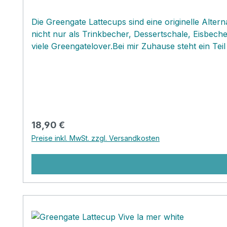
Die Greengate Lattecups sind eine originelle Alt
nicht nur als Trinkbecher, Dessertschale, Eisbech
viele Greengatelover.Bei mir Zuhause steht ein T
gibt es einen "Kampf " um bestimmte Muster...jeder 
oft habe ich damit einen Start zu einer zukünftig
Regulärer Preis:
18,90 €
Preise inkl. MwSt. zzgl. Versandkosten