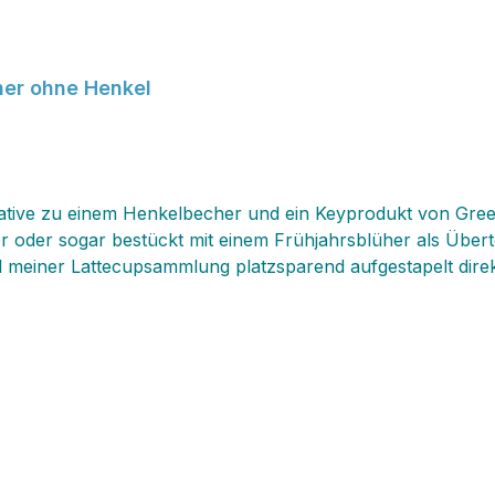
her ohne Henkel
ernative zu einem Henkelbecher und ein Keyprodukt von Gr
er oder sogar bestückt mit einem Frühjahrsblüher als Über
Teil meiner Lattecupsammlung platzsparend aufgestapelt di
hat bei uns so seinen Liebling! Die Lattes sind gleichzeitig
en Sammelleidenschaft "verursacht". Hier besteht wirklich 