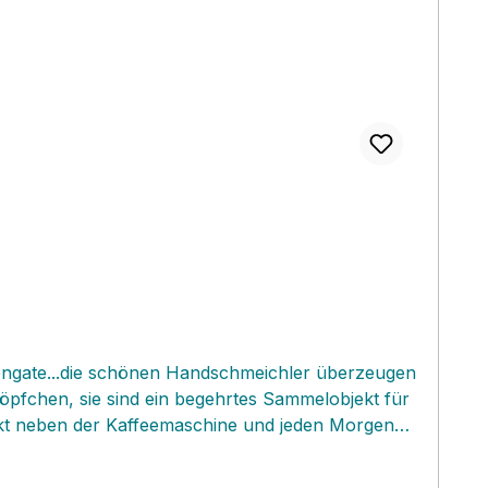
eengate...die schönen Handschmeichler überzeugen
töpfchen, sie sind ein begehrtes Sammelobjekt für
rekt neben der Kaffeemaschine und jeden Morgen
 ein beliebtes Mitbringsel zur Einladung und schon
eine wunderschöne Suchtgefahr!