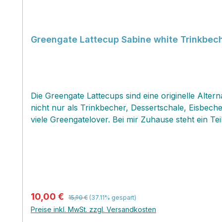
Greengate Lattecup Sabine white Trinkbec
Die Greengate Lattecups sind eine originelle Alt
nicht nur als Trinkbecher, Dessertschale, Eisbech
viele Greengatelover. Bei mir Zuhause steht ein 
gibt es einen "Kampf " um bestimmte Muster...jeder 
oft habe ich damit einen Start zu einer zukünftig
Regulärer Preis:
Verkaufspreis:
10,00 €
15,90 €
(37.11% gespart)
Preise inkl. MwSt. zzgl. Versandkosten