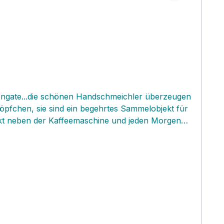
eengate...die schönen Handschmeichler überzeugen
töpfchen, sie sind ein begehrtes Sammelobjekt für
rekt neben der Kaffeemaschine und jeden Morgen
 ein beliebtes Mitbringsel zur Einladung und schon
eine wunderschöne Suchtgefahr!