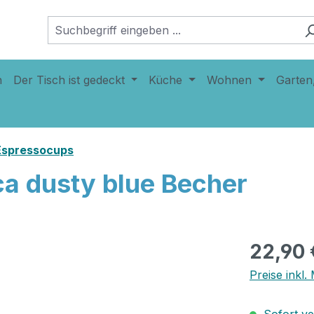
n
Der Tisch ist gedeckt
Küche
Wohnen
Garten
 Espressocups
a dusty blue Becher
22,90 
Preise inkl