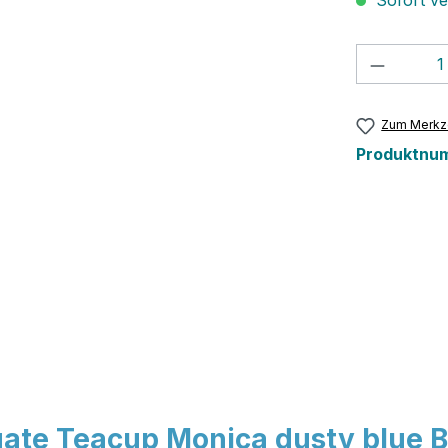
Sofort ver
Produkt
Zum Merkze
Produktnu
ate Teacup Monica dusty blue 