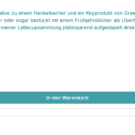
ernative zu einem Henkelbecher und ein Keyprodukt von Gr
er oder sogar bestückt mit einem Frühjahrsblüher als Über
eil meiner Lattecupsammlung platzsparend aufgestapelt dir
hat bei uns so seinen Liebling! Die Lattes sind gleichzeitig
en Sammelleidenschaft "verursacht". Hier besteht wirklich 
In den Warenkorb