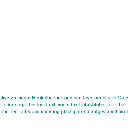
ernative zu einem Henkelbecher und ein Keyprodukt von Gr
er oder sogar bestückt mit einem Frühjahrsblüher als Über
Teil meiner Lattecupsammlung platzsparend aufgestapelt di
hat bei uns so seinen Liebling! Die Lattes sind gleichzeitig
en Sammelleidenschaft "verursacht". Hier besteht wirklich 