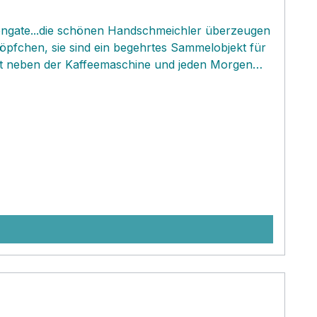
eengate...die schönen Handschmeichler überzeugen
töpfchen, sie sind ein begehrtes Sammelobjekt für
ekt neben der Kaffeemaschine und jeden Morgen
 ein beliebtes Mitbringsel zur Einladung und schon
eine wunderschöne Suchtgefahr!