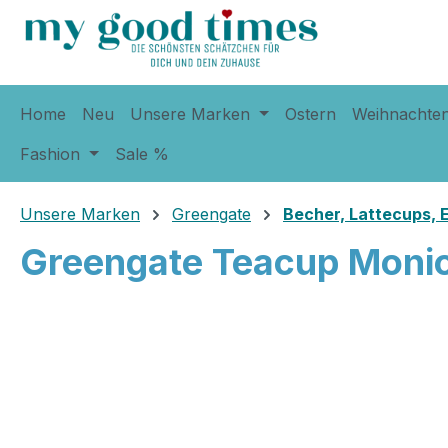
springen
Zur Hauptnavigation springen
Home
Neu
Unsere Marken
Ostern
Weihnachte
Fashion
Sale %
Unsere Marken
Greengate
Becher, Lattecups,
Greengate Teacup Monic
Bildergalerie überspringen