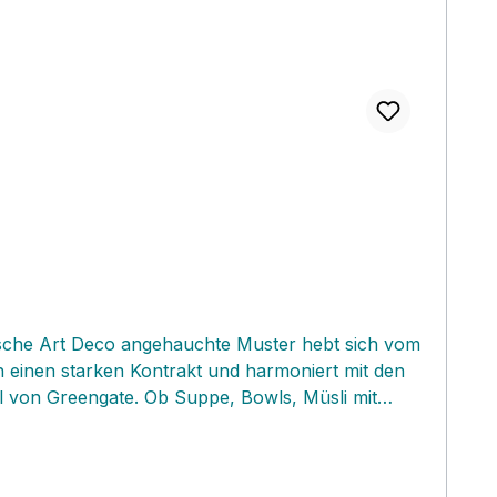
bsche Art Deco angehauchte Muster hebt sich vom
h einen starken Kontrakt und harmoniert mit den
kel von Greengate. Ob Suppe, Bowls, Müsli mit
ttraktiven Aslaug Muster gibt es eine ganze Reihe