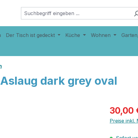
n
Der Tisch ist gedeckt
Küche
Wohnen
Garten
n
 Aslaug dark grey oval
30,00 
Preise inkl