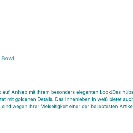
 Bowl
ert auf Anhieb mit ihrem besonders eleganten Look!Das hü
et mit goldenen Details. Das Innenleben in weiß bietet auc
ind wegen ihrer Vielseitigkeit einer der beliebtesten Arti
ll das kannst du aus der hübschen Bowl geniessen! In dem a
 mit anderen Greengate Serien mixen!