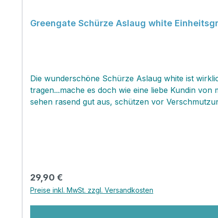
Greengate Schürze Aslaug white Einheitsg
Die wunderschöne Schürze Aslaug white ist wirkli
tragen...mache es doch wie eine liebe Kundin von m
sehen rasend gut aus, schützen vor Verschmutzung
Taschen allerlei Utensilien und verbreiten einfac
wirst! Du merkst schon, hier herrscht eine große Greengate Schürzen- liebe!!! Die Schürze hat eine Ein
der Breite stufenlos verstellen.
Regulärer Preis:
29,90 €
Preise inkl. MwSt. zzgl. Versandkosten