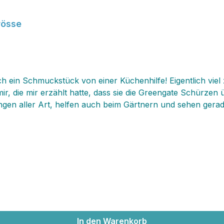
rösse
ch ein Schmuckstück von einer Küchenhilfe! Eigentlich vie
ir, die mir erzählt hatte, dass sie die Greengate Schürzen 
en aller Art, helfen auch beim Gärtnern und sehen gerad
h einen so charmanten Eindruck, dass du sie bestimmt‚ auch
heitsgröße und lässt sich sowohl in der Länge als auch in
In den Warenkorb