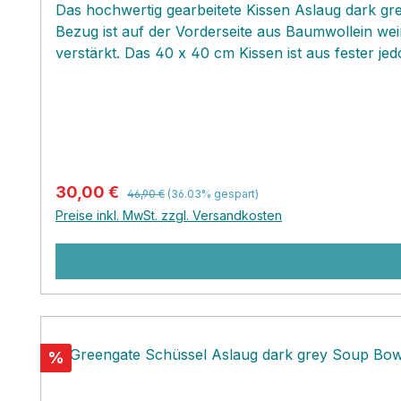
Das hochwertig gearbeitete Kissen Aslaug dark gre
Bezug ist auf der Vorderseite aus Baumwollein wei
verstärkt. Das 40 x 40 cm Kissen ist aus fester j
oder Bett werden.
Regulärer Preis:
Verkaufspreis:
30,00 €
46,90 €
(36.03% gespart)
Preise inkl. MwSt. zzgl. Versandkosten
Rabatt
%