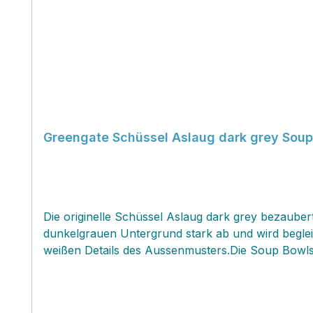
Greengate Schüssel Aslaug dark grey Soup
Die originelle Schüssel Aslaug dark grey bezaub
dunkelgrauen Untergrund stark ab und wird begleit
weißen Details des Aussenmusters.Die Soup Bowls s
Joghurt und Früchten, Süssigkeiten oder Chili...a
von tollen Artikeln und es lässt sich alles perfekt