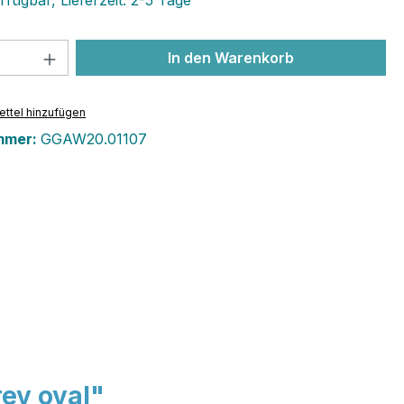
fügbar, Lieferzeit: 2-5 Tage
 Anzahl: Gib den gewünschten Wert ein 
In den Warenkorb
ttel hinzufügen
mmer:
GGAW20.01107
ey oval"