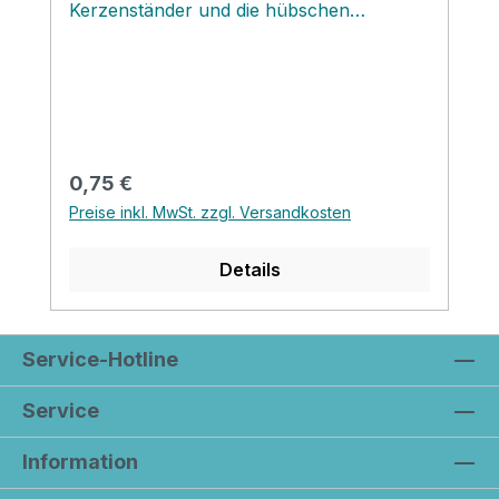
Kerzenständer und die hübschen
skandinavischen
Schweinchenkerzenständer.‚
Regulärer Preis:
0,75 €
Preise inkl. MwSt. zzgl. Versandkosten
Details
Service-Hotline
Service
Information