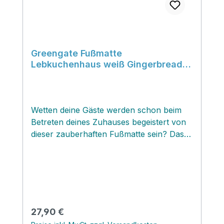
Greengate Fußmatte
Lebkuchenhaus weiß Gingerbread
house white
Wetten deine Gäste werden schon beim
Betreten deines Zuhauses begeistert von
dieser zauberhaften Fußmatte sein? Das
süße Lebkuchenhäuschen ist gleichzeitig
eine wunderschöne Weihnachtsdekoration
gleich an deiner
Eingangstürschwelle...lieben wir!
Regulärer Preis:
27,90 €