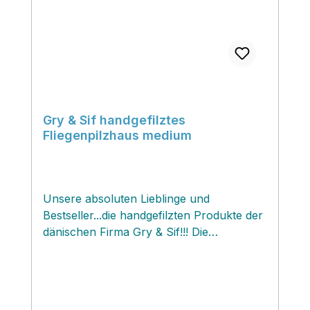
Gry & Sif handgefilztes
Fliegenpilzhaus medium
Unsere absoluten Lieblinge und
Bestseller...die handgefilzten Produkte der
dänischen Firma Gry & Sif!!! Die
allerliebsten Figuren und
Dekorationsschätzchen, von denen jedes
einzelne Stück ein handgefertigtes
Produkt ist, verzaubern uns mit ihrer