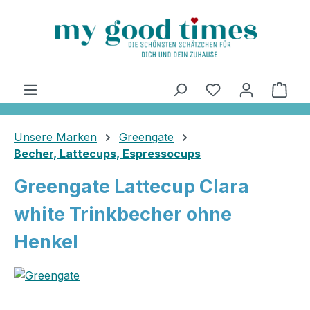
alt springen
Ware
Unsere Marken
Greengate
Becher, Lattecups, Espressocups
Greengate Lattecup Clara
white Trinkbecher ohne
Henkel