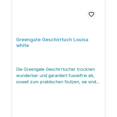
Greengate Geschirrtuch Louisa
white
Die Greengate Geschirrtücher trocknen
wunderbar und garantiert fusselfrei ab,
soweit zum praktischen Nutzen, sie sind
durch die wunderschönen Greengate
Muster jedoch viel zu schade zum
verstecken. In der Küche sichtbar
aufgehängt oder als kleine Mitteldecken
auf dem Esstisch ergänzt durch eine