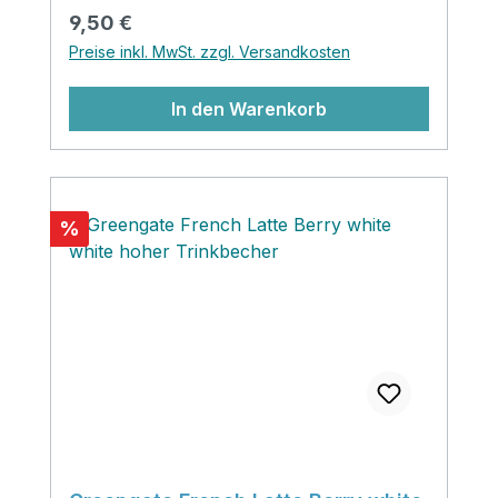
schnell zusammengestellte Deko aus einer
Regulärer Preis:
9,50 €
Vase und Windlicht zauberst du im
Preise inkl. MwSt. zzgl. Versandkosten
Handumdrehen einen Hingucker für
deinen Küchen und Essbereich...
In den Warenkorb
Rabatt
%