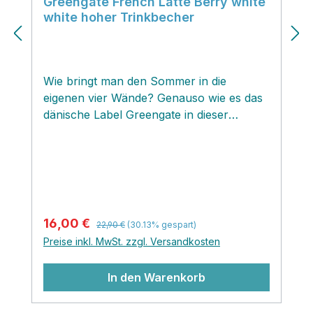
Greengate French Latte Berry white
white hoher Trinkbecher
Wie bringt man den Sommer in die
eigenen vier Wände? Genauso wie es das
dänische Label Greengate in dieser
Frühjahr/Sommer Saison gemacht
hat...mit dem bezaubernden Muster Berry
white auf Textilien, Geschirr und
Dekoartikeln! Der entzückende Becher
Berry white ist verziert mit süßen roten
Erdbeeren, kleinen Blüten und sattem
Regulärer Preis:
Verkaufspreis:
16,00 €
22,90 €
(30.13% gespart)
Grün der Blätter und bringt das
Preise inkl. MwSt. zzgl. Versandkosten
Sommergefühl direkt auf deinen
Küchentisch! Passend zum Design ist der
In den Warenkorb
Rand und der Henkel mit einem roten
Wellenmuster geschmückt und