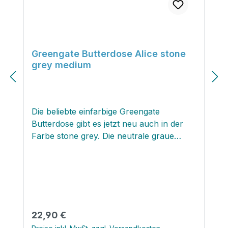
Greengate Butterdose Alice stone
grey medium
Die beliebte einfarbige Greengate
Butterdose gibt es jetzt neu auch in der
Farbe stone grey. Die neutrale graue
Farbe kommt modern daher und
ermöglicht eine super Kombinierbarkeit
mit vielen Geschirrserien.
Regulärer Preis:
22,90 €