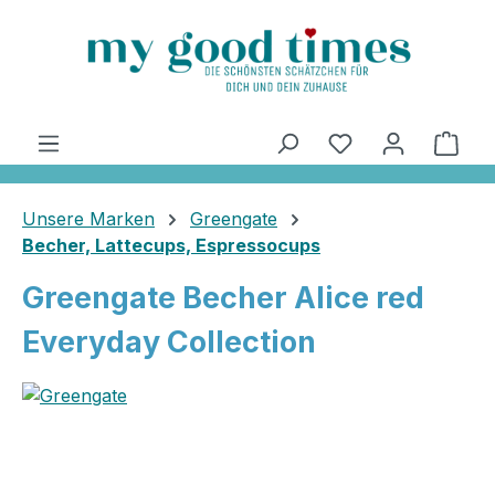
alt springen
Ware
Unsere Marken
Greengate
Becher, Lattecups, Espressocups
Greengate Becher Alice red
Everyday Collection
Bildergalerie überspringen