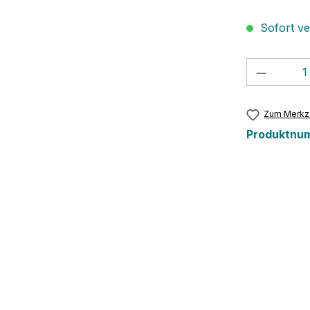
Sofort ver
Produkt
Zum Merkze
Produktnu