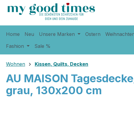
springen
Zur Hauptnavigation springen
Home
Neu
Unsere Marken
Ostern
Weihnachte
Fashion
Sale %
Wohnen
Kissen, Quilts, Decken
AU MAISON Tagesdecke/Q
grau, 130x200 cm
Bildergalerie überspringen