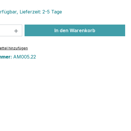
fügbar, Lieferzeit: 2-5 Tage
 Anzahl: Gib den gewünschten Wert ein 
In den Warenkorb
ttel hinzufügen
mmer:
AM005.22