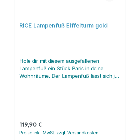
RICE Lampenfuß Eiffelturm gold
Hole dir mit diesem ausgefallenen
Lampenfuß ein Stück Paris in deine
Wohnräume. Der Lampenfuß lässt sich je
nach deinem Geschmack mit allen
Lampenschirmen mit einer E27
Fassungsstärke kombinieren.Der
Lampenfuß wird ohne Leuchtmittel und
Lampenschirm geliefert .
Regulärer Preis:
119,90 €
Preise inkl. MwSt. zzgl. Versandkosten