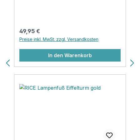
geliefert und passt auf die Fassungsgröße
E14.
Regulärer Preis:
49,95 €
Preise inkl. MwSt. zzgl. Versandkosten
In den Warenkorb