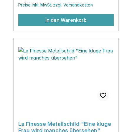
schön sehen sie auch angelehnt an die
Preise inkl. MwSt. zzgl. Versandkosten
Wand aus. Sie wirken in ihrem Vintage
Look herrlich nostalgisch und
In den Warenkorb
wertig.Scrolle dich durch das grosse
Angebot an unseren Schildern und habe
viel Spass dabei!
La Finesse Metallschild "Eine kluge
Frau wird manches übersehen"