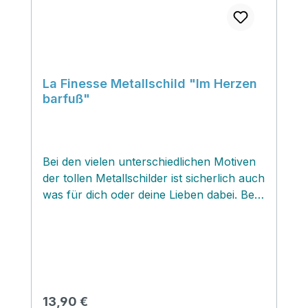
La Finesse Metallschild "Im Herzen
barfuß"
Bei den vielen unterschiedlichen Motiven
der tollen Metallschilder ist sicherlich auch
was für dich oder deine Lieben dabei. Bei
uns im Lädchen gehen die Schilder weg
wie warme Hamburger Franzbrötchen
und sind mit die beliebtesten Geschenke
und Mitbringsel. Die Schilder sind aus
Metall gefertigt. Rückseitig befinden sich
zwei ƒÆ’¢‚¬€œsen zum Aufhängen. Sehr
Regulärer Preis:
13,90 €