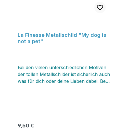
La Finesse Metallschild "My dog is
not a pet"
Bei den vielen unterschiedlichen Motiven
der tollen Metallschilder ist sicherlich auch
was für dich oder deine Lieben dabei. Bei
uns im Lädchen gehen die Schilder weg
wie warme Hamburger Franzbrötchen
und sind mit die beliebtesten Geschenke
und Mitbringsel. Die Schilder sind aus
Metall gefertigt. Rückseitig befinden sich
zwei ƒÆ’¢‚¬€œsen zum Aufhängen. Sehr
Regulärer Preis:
9,50 €