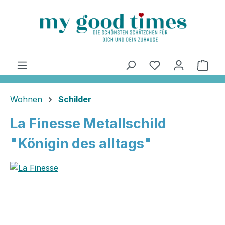
alt springen
Ware
Wohnen
Schilder
La Finesse Metallschild
"Königin des alltags"
Bildergalerie überspringen