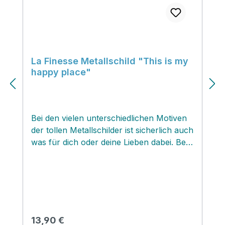
La Finesse Metallschild "This is my
happy place"
Bei den vielen unterschiedlichen Motiven
der tollen Metallschilder ist sicherlich auch
was für dich oder deine Lieben dabei. Bei
uns im Lädchen gehen die Schilder weg
wie warme Hamburger Franzbrötchen
und sind mit die beliebtesten Geschenke
und Mitbringsel. Die Schilder sind aus
Metall gefertigt. Rückseitig befinden sich
zwei ƒÆ’¢‚¬€œsen zum Aufhängen. Sehr
Regulärer Preis:
13,90 €