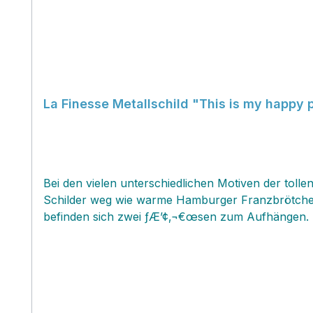
La Finesse Metallschild "This is my happy 
Bei den vielen unterschiedlichen Motiven der tollen
Schilder weg wie warme Hamburger Franzbrötchen un
befinden sich zwei ƒÆ’¢‚¬€œsen zum Aufhängen. Se
und wertig.Scrolle dich durch das grosse Angebot