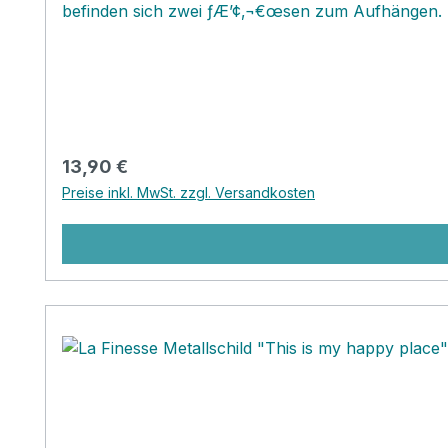
befinden sich zwei ƒÆ’¢‚¬€œsen zum Aufhängen. Se
und wertig.Scrolle dich durch das grosse Angebot
Regulärer Preis:
13,90 €
Preise inkl. MwSt. zzgl. Versandkosten