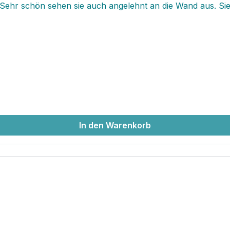
hr schön sehen sie auch angelehnt an die Wand aus. Sie w
 an unseren Schildern und habe viel Spass dabei!
In den Warenkorb