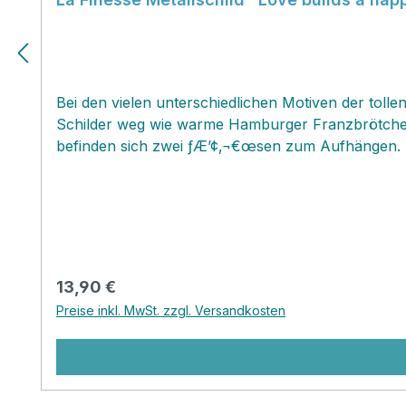
Bei den vielen unterschiedlichen Motiven der tollen
Schilder weg wie warme Hamburger Franzbrötchen un
befinden sich zwei ƒÆ’¢‚¬€œsen zum Aufhängen. Se
und wertig.Scrolle dich durch das grosse Angebot
Regulärer Preis:
13,90 €
Preise inkl. MwSt. zzgl. Versandkosten