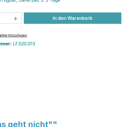
fügbar, Lieferzeit: 2-5 Tage
 Anzahl: Gib den gewünschten Wert ein 
In den Warenkorb
ttel hinzufügen
mmer:
LFS20.013
as geht nicht""