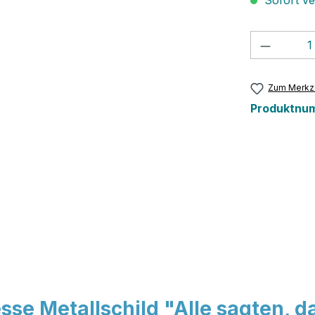
Sofort ver
Produkt
Zum Merkze
Produktnu
se Metallschild "Alle sagten, d