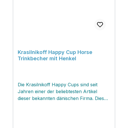
Krasilnikoff Happy Cup Horse
Trinkbecher mit Henkel
Die Krasilnikoff Happy Cups sind seit
Jahren einer der beliebtesten Artikel
dieser bekannten dänischen Firma. Diese
originellen Mottotrinkbecher zaubern ein
Lächeln aufs Gesicht und können mit
passenden Kleinigkeiten wie Süssigkeiten,
Tee, Kaffee oder auch kleinem