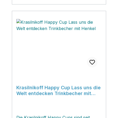
unter "Krasilnikoff Metalldeckel für Happy
Cups 10 cm"; es gibt sie auch passend für
die Krasilnikoff Happy Mugs 9 cm
(Trinkbecher ohne Henkel).
Krasilnikoff Happy Cup Lass uns die
Welt entdecken Trinkbecher mit
Henkel
Die Krasilnikoff Happy Cups sind seit