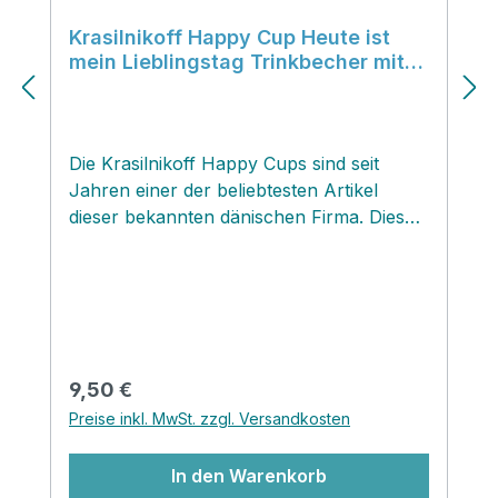
Krasilnikoff Happy Cup Heute ist
mein Lieblingstag Trinkbecher mit
Henkel
Die Krasilnikoff Happy Cups sind seit
Jahren einer der beliebtesten Artikel
dieser bekannten dänischen Firma. Diese
originellen Mottotrinkbecher zaubern ein
Lächeln aufs Gesicht und können mit
passenden Kleinigkeiten wie Süssigkeiten,
Tee, Kaffee oder auch kleinem
Blumenstrauss befüllt und verschenkt
werden! ‚ Mit einem passenden
Regulärer Preis:
9,50 €
Metallaufsatz zauberst du aus den Happy
Preise inkl. MwSt. zzgl. Versandkosten
Cups in Handumdrehen einen Hingucker
Kerzenständer. Lasse dich inspirieren...die
In den Warenkorb
Aufsätze findest du hier im Onlineshop