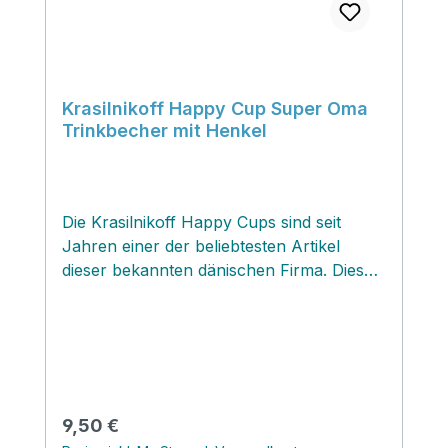
Krasilnikoff Happy Cup Super Oma
Trinkbecher mit Henkel
Die Krasilnikoff Happy Cups sind seit
Jahren einer der beliebtesten Artikel
dieser bekannten dänischen Firma. Diese
originellen Mottotrinkbecher zaubern ein
Lächeln aufs Gesicht und können mit
passenden Kleinigkeiten wie Süssigkeiten,
Tee, Kaffee oder auch kleinem
Blumenstrauss befüllt und verschenkt
werden! ‚ Mit einem passenden
Regulärer Preis:
9,50 €
Metallaufsatz zauberst du aus den Happy