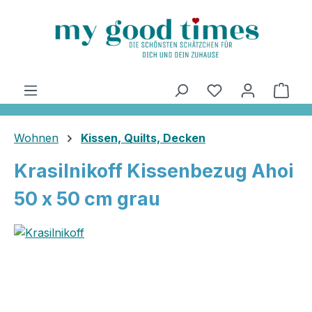
alt springen
Ware
Wohnen
Kissen, Quilts, Decken
Krasilnikoff Kissenbezug Ahoi
50 x 50 cm grau
Bildergalerie überspringen