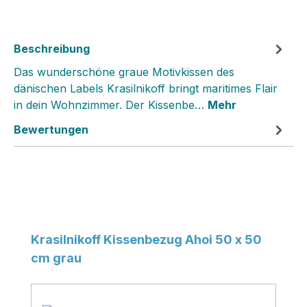
Beschreibung
Das wunderschöne graue Motivkissen des
dänischen Labels Krasilnikoff bringt maritimes Flair
in dein Wohnzimmer. Der Kissenbe…
Mehr
Bewertungen
Produktgalerie überspringen
Krasilnikoff Kissenbezug Ahoi 50 x 50
cm grau