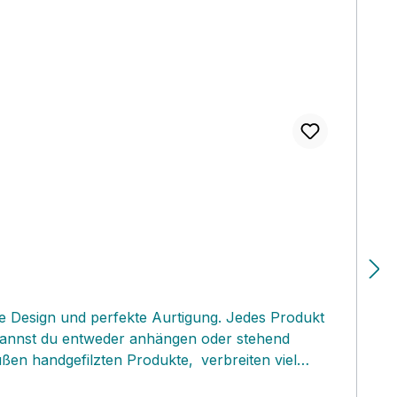
te Design und perfekte Aurtigung. Jedes Produkt
‚ kannst du entweder anhängen oder stehend
süßen handgefilzten Produkte‚ verbreiten viel
änger oder eine grössere Dekoration. Wir lieben