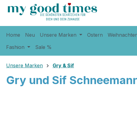
springen
Zur Hauptnavigation springen
Home
Neu
Unsere Marken
Ostern
Weihnachte
Fashion
Sale %
Unsere Marken
Gry & Sif
Gry und Sif Schneemann
Bildergalerie überspringen