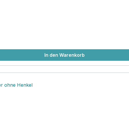
d unterstützen sehr gerne den Fair Trade Ansatz der dänisc
llem skandinavischen Design daher , werden in Dänemark en
 gefertigt. Dort arbeiten die Schwestern Gry‚ und Sif mit 
und werden angemessen bezahlt. Als erstes Unternehmen d
-Zertifikat.
In den Warenkorb