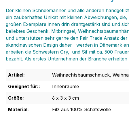
Der kleinen Schneemänner und alle anderen handgefilzte
ein zauberhaftes Unikat mit kleinen Abweichungen, die‚
großen Exemplare innen drin drahtgestärkt sind und sich 
beliebtes Geschenk, Mitbringsel, Weihnachtsbaumanhäng
und unterstützen sehr gerne den Fair Trade Ansatz der 
skandinavischen Design daher , werden in Dänemark entw
arbeiten die Schwestern Gry‚ und Sif mit ca. 500 Fra
bezahlt. Als erstes Unternehmen der Branche erhielten d
Artikel:
Weihnachtsbaumschmuck, Weihnac
Geeignet für::
Innenräume
Größe:
6 x 3 x 3 cm
Material:
Filz aus 100% Schafswolle