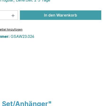
fügbar, Lieferzeit: 2-5 Tage
 Anzahl: Gib den gewünschten Wert ein 
In den Warenkorb
ttel hinzufügen
mmer:
GSAW23.026
r Set/Anhänger"