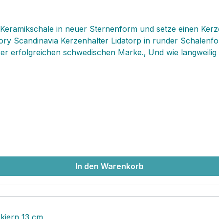
eramikschale in neuer Sternenform und setze einen Kerzen
tory Scandinavia Kerzenhalter Lidatorp in runder Schalenfo
eser erfolgreichen schwedischen Marke.‚ Und wie langweili
n und zwar nach Jahreszeiten, Gelegenheiten und Begebenhe
eihnachtsmannfigur oder ein‚ kleines Teelichtgläschen re
heln, Sand, Süssigkeiten, Kastanien, Gebäck, Dekofiguren
 du mal keine Idee haben solltest, gebe in die bekannte Su
ou will love it!!! Der Kerzenständer Lidatorp lässt sich m
malste Unterschiede im Ton und Grösse vorkommen und sind
erschiedenen Dekorationen davontragen sollte, kriegst du
In den Warenkorb