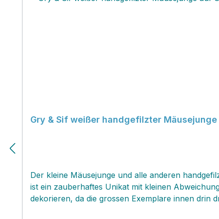
Gry & Sif weißer handgefilzter Mäusejunge
Der kleine Mäusejunge und alle anderen handgefilz
ist ein zauberhaftes Unikat mit kleinen Abweichu
dekorieren, da die grossen Exemplare innen drin dr
Freude und eignen sich perfekt als beliebtes Ges