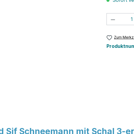
Sofort ver
Produkt
Zum Merkze
Produktnu
d Sif Schneemann mit Schal 3-e