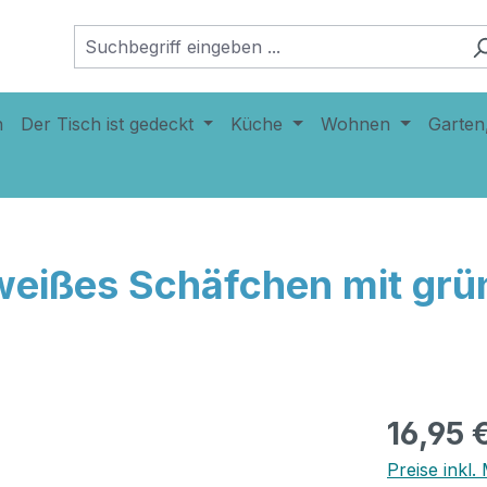
n
Der Tisch ist gedeckt
Küche
Wohnen
Garten
s weißes Schäfchen mit g
16,95 
Preise inkl