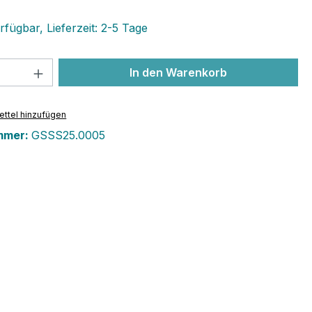
fügbar, Lieferzeit: 2-5 Tage
 Anzahl: Gib den gewünschten Wert ein 
In den Warenkorb
ttel hinzufügen
mmer:
GSSS25.0005