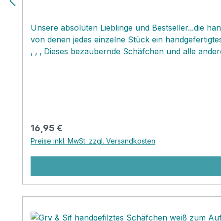
Unsere absoluten Lieblinge und Bestseller...die ha
von denen jedes einzelne Stück ein handgefertigtes 
‚ ‚ ‚ Dieses bezaubernde Schäfchen und alle andere
Ausfertigung. Jedes Produkt ist ein zauberhaftes 
anhängen oder stehend dekorieren, da die großen E
Produkte‚ verbreiten viel Freude und eignen sich
Dekoration.‚ Wir lieben diese allerliebsten handge
zauberhaften Produkte des dänischen Labels‚ ‚ Gr
liebevollster Handarbeit von hoher Qualität unter 
Regulärer Preis:
16,95 €
zusammen. Die Mitarbeiterinnen arbeiten unter 
Preise inkl. MwSt. zzgl. Versandkosten
erhielten das Label ‰n Gry & Sif 2009 von der Worl