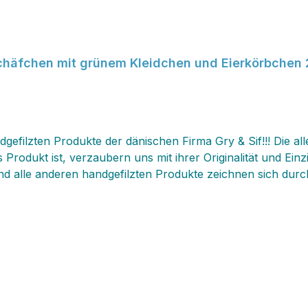
Schäfchen mit grünem Kleidchen und Eierkörbchen
ndgefilzten Produkte der dänischen Firma Gry & Sif!!! Die a
Produkt ist, verzaubern uns mit ihrer Originalität und Einz
 alle anderen handgefilzten Produkte zeichnen sich durch d
erhaftes Unikat mit kleinen Abweichungen, die‚ jedes Exemp
 großen Exemplare innen drin drahtgestärkt sind und sich f
nd eignen sich perfekt als beliebtes Geschenk, Mitbringse
iebsten handgefertigten‚ Produkte‚ und unterstützen sehr g
 ‰n Gry & Sif kommen in traditionellem skandinavischen 
er fairen Bedingungen‚ in Nepal gefertigt. Dort arbeiten di
modernen und fairen Bedingungen und werden angemessen b
d Fair Trade Organization das Fairtrade-Zertifikat. ‚