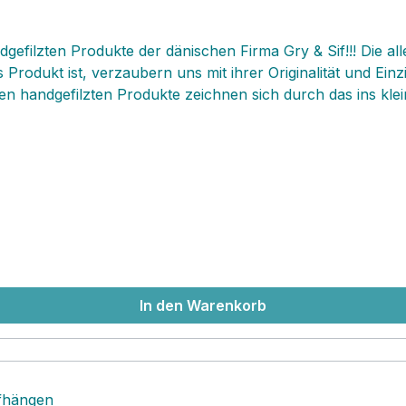
ndgefilzten Produkte der dänischen Firma Gry & Sif!!! Die a
Produkt ist, verzaubern uns mit ihrer Originalität und Einz
n handgefilzten Produkte zeichnen sich durch das ins klein
Unikat mit kleinen Abweichungen, die‚ jedes Exemplar einz
xemplare innen drin drahtgestärkt sind und sich flexibel a
 perfekt als beliebtes Geschenk, Mitbringsel, Osterstrauß
fertigten‚ Produkte‚ und unterstützen sehr gerne den Fair T
y & Sif kommen in traditionellem skandinavischen Design 
fairen Bedingungen‚ in Nepal gefertigt. Dort arbeiten die 
modernen und fairen Bedingungen und werden angemessen b
d Fair Trade Organization das Fairtrade-Zertifikat. ‚
In den Warenkorb