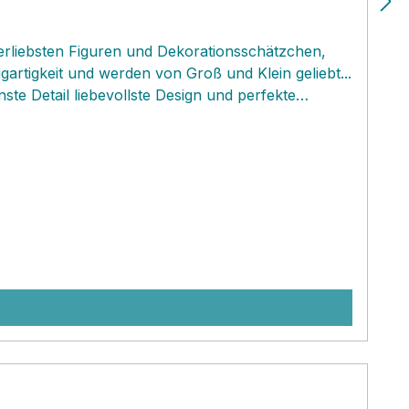
llerliebsten Figuren und Dekorationsschätzchen,
igartigkeit und werden von Groß und Klein geliebt...
ste Detail liebevollste Design und perfekte
igartig machen. Die Figuren‚ kannst du entweder
usrichten lassen.. Die süßen handgefilzten
anhänger, Geschenkanhänger oder eine größere
rade Ansatz der dänischen Firma... Die
daher , werden in Dänemark entworfen und in
Schwestern Gry‚ und Sif mit ca. 500 Frauen
ezahlt. Als erstes Unternehmen der Branche