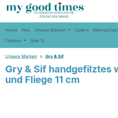
springen
Zur Hauptnavigation springen
Home
Neu
Unsere Marken
Ostern
Weihnachte
Fashion
Sale %
Unsere Marken
Gry & Sif
Gry & Sif handgefilzte
und Fliege 11 cm
Bildergalerie überspringen