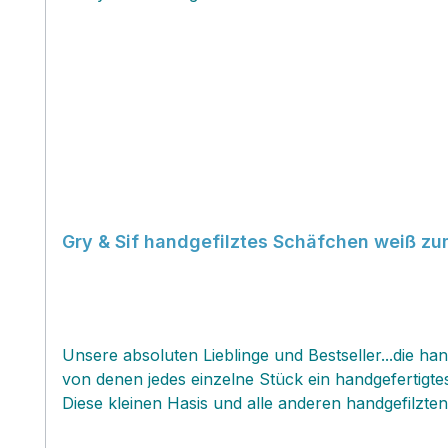
Gry & Sif handgefilztes Schäfchen weiß z
Unsere absoluten Lieblinge und Bestseller...die ha
von denen jedes einzelne Stück ein handgefertigtes 
Diese kleinen Hasis und alle anderen handgefilzten
Produkt ist ein zauberhaftes Unikat mit kleinen 