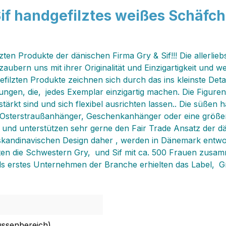
Sif handgefilztes weißes Schäf
ilzten Produkte der dänischen Firma Gry & Sif!!! Die aller
zaubern uns mit ihrer Originalität und Einzigartigkeit und we
lzten Produkte zeichnen sich durch das ins kleinste Detail
hungen, die‚ jedes Exemplar einzigartig machen. Die Figu
tärkt sind und sich flexibel ausrichten lassen.. Die süßen 
l, Osterstraußanhänger, Geschenkanhänger oder eine größer
e‚ und unterstützen sehr gerne den Fair Trade Ansatz der d
 skandinavischen Design daher , werden in Dänemark entwor
eiten die Schwestern Gry‚ und Sif mit ca. 500 Frauen zusa
 erstes Unternehmen der Branche erhielten das Label‚ Gr
ussenbereich)