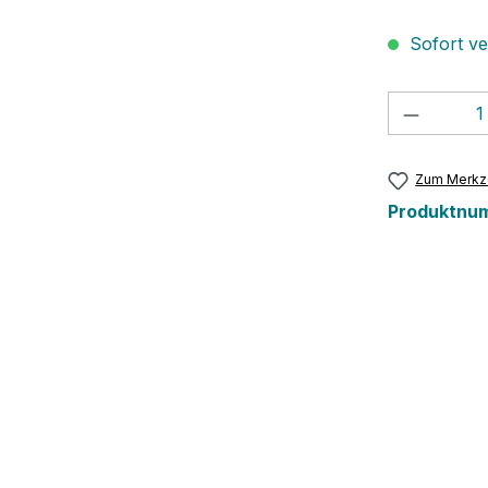
Sofort ver
Produkt
Zum Merkze
Produktnu