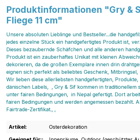
Produktinformationen "Gry & 
Fliege 11 cm"
Unsere absoluten Lieblinge und Bestseller...die handgef
jedes einzelne Stück ein handgefertigtes Produkt ist, ver
Dieses bezaubernde Schäfchen und alle anderen handgefi
Produkt ist ein zauberhaftes Unikat mit kleinen Abweic
dekorieren, da die großen Exemplare innen drin drahtges
eignen sich perfekt als beliebtes Geschenk, Mitbringse
Wir lieben diese allerliebsten handgefertigten‚ Produkt
dänischen Labels‚ ‚ Gry & Sif kommen in traditionellem
unter fairen Bedingungen‚ in Nepal gefertigt. Dort arb
fairen Bedingungen und werden angemessen bezahlt. Als
Fairtrade-Zertifikat.‚ ‚
Artikel:
Osterdekoration
Geeignet für::
Innenräume, Outdoor (geschützter A