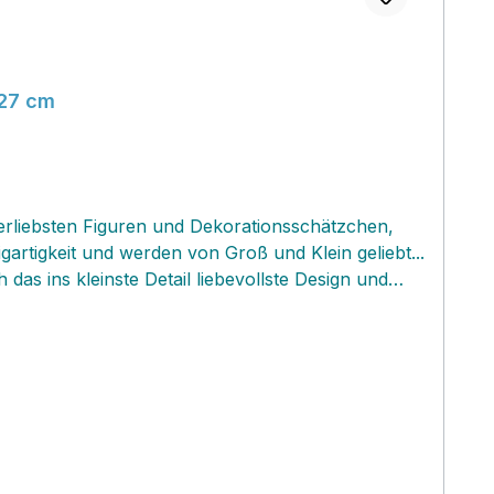
 27 cm
llerliebsten Figuren und Dekorationsschätzchen,
igartigkeit und werden von Groß und Klein geliebt...
as ins kleinste Detail liebevollste Design und
lar einzigartig machen. Die Figuren‚ kannst du
lexibel ausrichten lassen..‚ Die süßen
l, Osterstraußanhänger, Geschenkanhänger oder
erne den Fair Trade Ansatz der dänischen Firma...
Design daher , werden in Dänemark entworfen und
e Schwestern Gry‚ und Sif mit ca. 500 Frauen
ezahlt. Als erstes Unternehmen der Branche