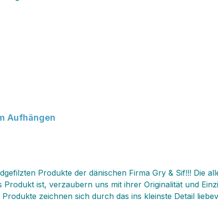
um Aufhängen
ndgefilzten Produkte der dänischen Firma Gry & Sif!!! Die a
Produkt ist, verzaubern uns mit ihrer Originalität und Einz
 Produkte zeichnen sich durch das ins kleinste Detail liebe
Abweichungen, die‚ jedes Exemplar einzigartig machen. Die