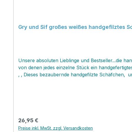
Gry und Sif großes weißes handgefilztes 
Unsere absoluten Lieblinge und Bestseller...die ha
von denen jedes einzelne Stück ein handgefertigtes 
‚ ‚ Dieses bezaubernde handgefilzte Schäfchen‚ und
perfekte Ausfertigung. Jedes Produkt ist ein zaub
entweder anhängen oder stehend dekorieren, da die
handgefilzten Produkte‚ verbreiten viel Freude u
eine größere Dekoration. ‚ Wir lieben diese allerl
Die zauberhaften Produkte des dänischen Labels‚
in liebevollster Handarbeit von hoher Qualität unt
Regulärer Preis:
26,95 €
zusammen. Die Mitarbeiterinnen arbeiten unter 
Preise inkl. MwSt. zzgl. Versandkosten
erhielten das Label ‰n Gry & Sif 2009 von der Worl