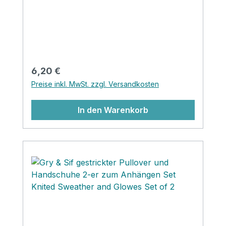
Organization das Fairtrade-Zertifikat.
eine anmutende Tanzpose. Für alle Ballet-
und tanzbegeisterte ein wunderbares
Geschenk!
Regulärer Preis:
6,20 €
Preise inkl. MwSt. zzgl. Versandkosten
In den Warenkorb