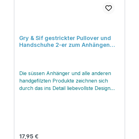
Gry & Sif gestrickter Pullover und
Handschuhe 2-er zum Anhängen
Set Knited Sweather and Glowes Set
of 2
Die süssen Anhänger und alle anderen
handgefilzten Produkte zeichnen sich
durch das ins Detail liebevollste Design
und perfekte Ausfertigung. Jedes Produkt
ist ein zauberhaftes Unikat mit kleinen
Abweichungen, die‚ jedes Exemplar
einzigartig machen. Die Figuren‚ kannst
du entweder anhängen oder stehend
dekorieren, da die großen Exemplare
Regulärer Preis:
17,95 €