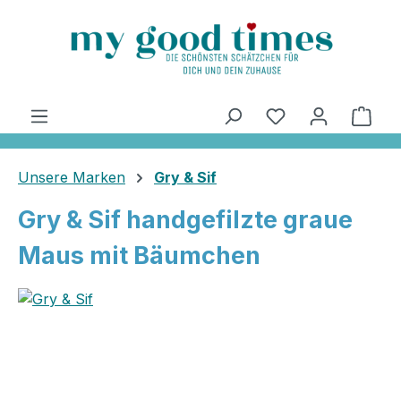
alt springen
Ware
Unsere Marken
Gry & Sif
Gry & Sif handgefilzte graue
Maus mit Bäumchen
Bildergalerie überspringen