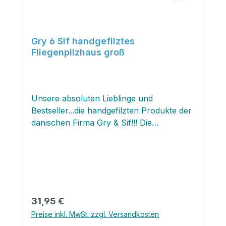
Gry 6 Sif handgefilztes
Fliegenpilzhaus groß
Unsere absoluten Lieblinge und
Bestseller...die handgefilzten Produkte der
dänischen Firma Gry & Sif!!! Die
allerliebsten Figuren und
Dekorationsschätzchen, von denen jedes
einzelne Stück ein handgefertigtes
Produkt ist, verzaubern uns mit ihrer
Originalität und Einzigartigkeit und werden
von Groß und Klein geliebt...Dieses
Regulärer Preis:
31,95 €
bezaubernde handgefilzte
Preise inkl. MwSt. zzgl. Versandkosten
Fliegenpilzhaus‚ und alle anderen