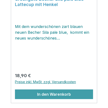
Lattecup mit Henkel
Mit dem wunderschönen zart blauen
neuen Becher Sila pale blue‚ kommt ein
neues wunderschönes
Geschirrschätzchen, welches sich perfekt
mit allen pastelligen Mustern der
aktuellen‚ und der vergangenen
Kollektionen von Greengate kombinieren
lässt.Die wunderschönen Becher sind
auch wieder komplett in‚ Handarbeit
Regulärer Preis:
18,90 €
gefertigt und werden mit Sorgfalt und
Preise inkl. MwSt. zzgl. Versandkosten
Liebe zum Detail hergestellt. Die klassische
Farbauswahl und die schönen
In den Warenkorb
Blumenmuster verleihen den neuen
Bechern einen stilvollen und
romantischen Look.