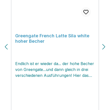
lieben!
Greengate French Latte Sila white
hoher Becher
Endlich ist er wieder da... der hohe Becher
von Greengate...und dann gleich in drei
verschiedenen Ausführungen! Hier das
bezaubernde Sila white Muster mit kleinen
pastelligen Blüten auf einem weißen
Untergrund...ein wunderschöner
verspielter Hingucker auf deinem
gedeckten Tisch. Ein leckerer Latte