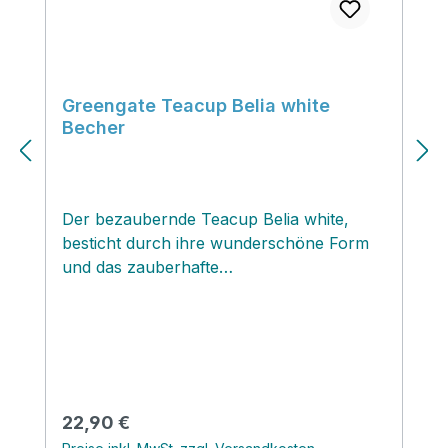
Greengate Teacup Belia white
Becher
Der bezaubernde Teacup Belia white‚
besticht durch ihre wunderschöne Form
und das zauberhafte
Streublümchenmuster in pastelligen
Tönen.‚ Ob für den Morgenkaffee oder
eine schöne Tasse Tee am Abend...diese
traumschöne Henkeltasse wird dir den
Genuss noch mehr verschönern! Ich
geniesse aus der Tasse auch ganz oft ein
Regulärer Preis:
22,90 €
kleines Müsli oder eine Portion Joghurt