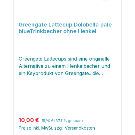
Greengate Lattecup Dolobella pale
blueTrinkbecher ohne Henkel
Greengate Lattecups sind eine originelle
Alternative zu einem Henkelbecher und
ein Keyprodukt von Greengate...die
schönen Handschmeichler überzeugen
nicht nur als Trinkbecher, Dessertschale,
Eisbecher oder sogar bestückt mit einem
Frühjahrsblüher als Übertöpfchen, sie
sind ein begehrtes Sammelobjekt für viele
Greengatelover. Bei mir Zuhause steht ein
Regulärer Preis:
Verkaufspreis:
10,00 €
15,90 €
(37.11% gespart)
Teil meiner Lattecupsammlung
Preise inkl. MwSt. zzgl. Versandkosten
platzsparend aufgestapelt direkt neben