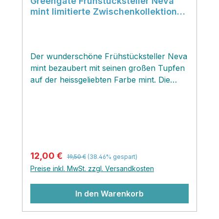
Greengate Frühstücksteller Neva
mint limitierte Zwischenkollektion
Greengate FS24
Der wunderschöne Frühstücksteller Neva
mint bezaubert mit seinen großen Tupfen
auf der heissgeliebten Farbe mint. Die
Neva mint Geschirrschätzchen lassen sich
perfekt mit allen älteren und aktuellen
pastelligen Kollektionen mixen und
verändernso das Bild auf deinem
gedeckten Tisch.
Regulärer Preis:
Verkaufspreis:
12,00 €
19,50 €
(38.46% gespart)
Preise inkl. MwSt. zzgl. Versandkosten
In den Warenkorb