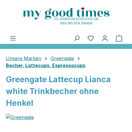
alt springen
Ware
Unsere Marken
Greengate
Becher, Lattecups, Espressocups
Greengate Lattecup Lianca
white Trinkbecher ohne
Henkel