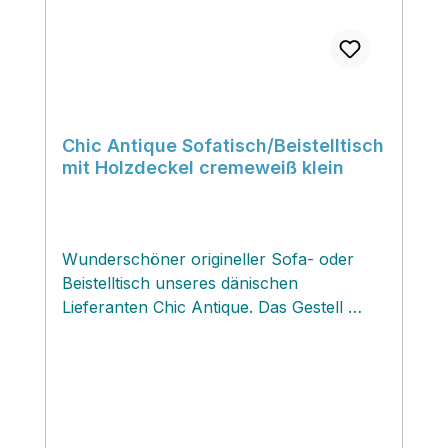
Chic Antique Sofatisch/Beistelltisch
mit Holzdeckel cremeweiß klein
Wunderschöner origineller Sofa- oder
Beistelltisch unseres dänischen
Lieferanten Chic Antique. Das Gestell
wahlweise in schwarz oder cremeweiss ist
aus antikisiertem Eisen gefertigt und hat
zwei Tragegriffe; die abnehmbare
aufwendig gearbeitete Holzplatte ist in
Sternform aus Zypressenholz