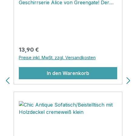
Geschirrserie Alice von Greengate! Der
ovale Porzellanteller macht sich
wunderschön auf deinem gedeckten Tisch
und kann sowohl als Teller als auch
Servierplatte für Aufschnitt oder Kuchen
genutzt werden.‚
Regulärer Preis:
13,90 €
Preise inkl. MwSt. zzgl. Versandkosten
In den Warenkorb