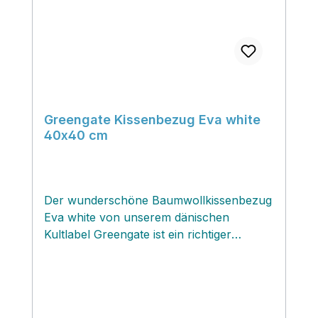
Greengate Kissenbezug Eva white
40x40 cm
Der wunderschöne Baumwollkissenbezug
Eva white von unserem dänischen
Kultlabel Greengate ist ein richtiger
Allrounder, der sich perfekt mit allen
pastelligen Kollektionen von Greengate
kombinieren läßt. Das grafisch
angeordnete Blütenmuster in zartem grün