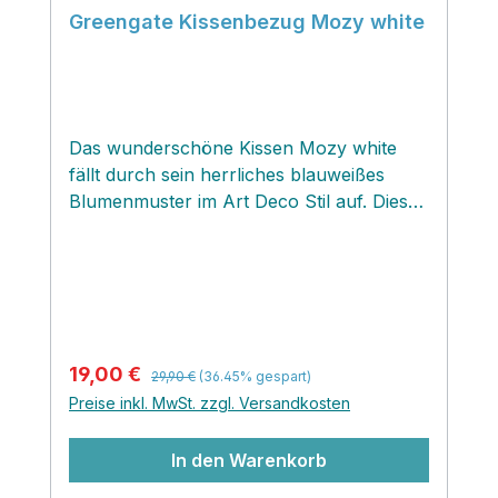
Greengate Kissenbezug Mozy white
Das wunderschöne Kissen Mozy white
fällt durch sein herrliches blauweißes
Blumenmuster im Art Deco Stil auf. Dieses
kontrastreiche Kissen ist ein perfekter
Begleiter zum Greengate Kissen Mozy
moments, welches du auch hier im
Onlineshop findest.
Regulärer Preis:
Verkaufspreis:
19,00 €
29,90 €
(36.45% gespart)
Preise inkl. MwSt. zzgl. Versandkosten
In den Warenkorb