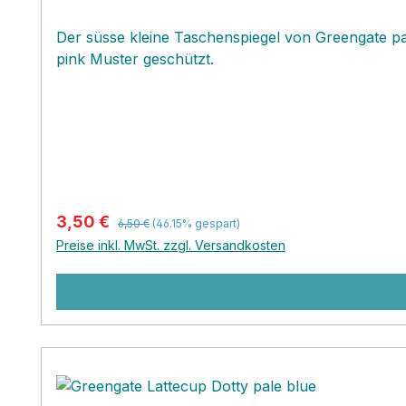
Der süsse kleine Taschenspiegel von Greengate pa
pink Muster geschützt.
Regulärer Preis:
Verkaufspreis:
3,50 €
6,50 €
(46.15% gespart)
Preise inkl. MwSt. zzgl. Versandkosten