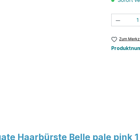
Sofort ver
Produkt
Zum Merkze
Produktnu
te Haarbürste Belle pale pink 1