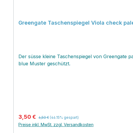
Greengate Taschenspiegel Viola check pal
Der süsse kleine Taschenspiegel von Greengate pa
blue Muster geschützt.
Regulärer Preis:
Verkaufspreis:
3,50 €
6,50 €
(46.15% gespart)
Preise inkl. MwSt. zzgl. Versandkosten