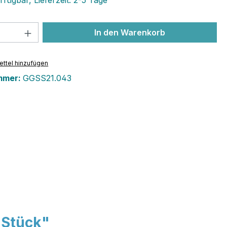
fügbar, Lieferzeit: 2-5 Tage
 Anzahl: Gib den gewünschten Wert ein 
In den Warenkorb
ttel hinzufügen
mmer:
GGSS21.043
 Stück"