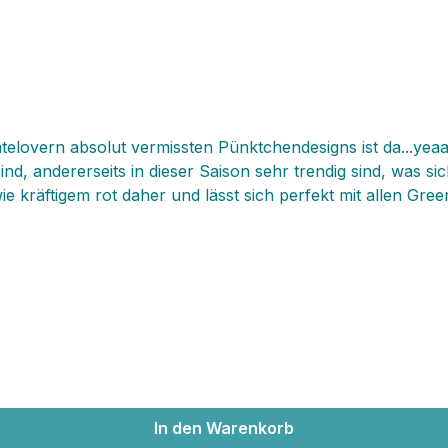
elovern absolut vermissten Pünktchendesigns ist da...yeaa
sind, andererseits in dieser Saison sehr trendig sind, was s
 kräftigem rot daher und lässt sich perfekt mit allen Green
 eher porzellanig anmutet und fein daherkommt. Die wunder
ortabel abwaschen lassen. Stellt euch euer Frühstück oder ein Stück Kuchen auf
 eine einfache Stulle wird hier zum ansprechendem Highligh
In den Warenkorb