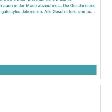
ich auch in der Mode abzeichnet... Die Geschirrserie
gatestyles dekorieren. Alle Geschirrteile sind aus
schönen Teile sind alle Spülmaschinen- und auch
 können.Stellt euch euer Frühstück oder ein
rechendem Highlight! Wir feiern die Pünktchen