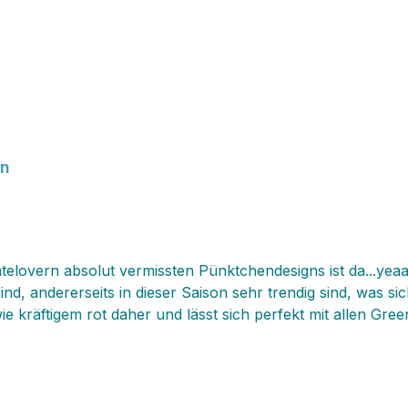
en
elovern absolut vermissten Pünktchendesigns ist da...yeaa
sind, andererseits in dieser Saison sehr trendig sind, was s
 kräftigem rot daher und lässt sich perfekt mit allen Green
 eher porzellanig anmutet und fein daherkommt. Die wunder
nd komfortabel abwaschen lassen können. Stellt euch euer Frühstück oder ein S
vor...selbst eine einfache Stulle wird hier zum anspreche