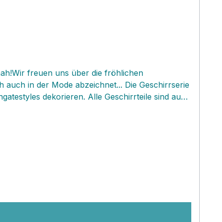
ah!Wir freuen uns über die fröhlichen
ich auch in der Mode abzeichnet... Die Geschirrserie
gatestyles dekorieren. Alle Geschirrteile sind aus
schönen Teile sind alle Spülmaschinen- und auch
t! Wir feiern die Pünktchen Rückkehr sehr!!!