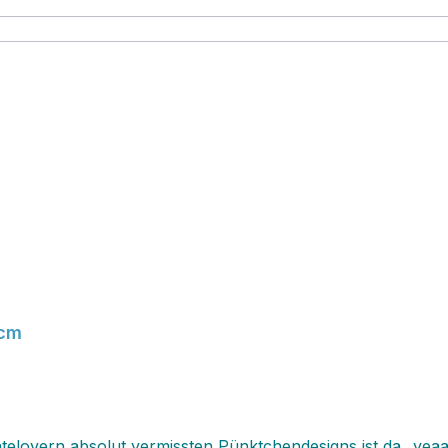
 cm
elovern absolut vermissten Pünktchendesigns ist da...yeaa