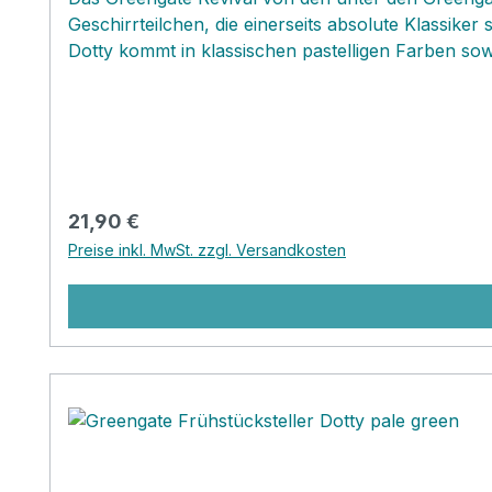
Geschirrteilchen, die einerseits absolute Klassiker 
Dotty kommt in klassischen pastelligen Farben sowie
robuster glasierter Keramik gefertigt, die jedoch
mikrowellen geeignet, so daß sich alle Speisen m
Stück Kuchen auf diesem bezaubernden Frühstückste
Rückkehr sehr!!!
Regulärer Preis:
21,90 €
Preise inkl. MwSt. zzgl. Versandkosten