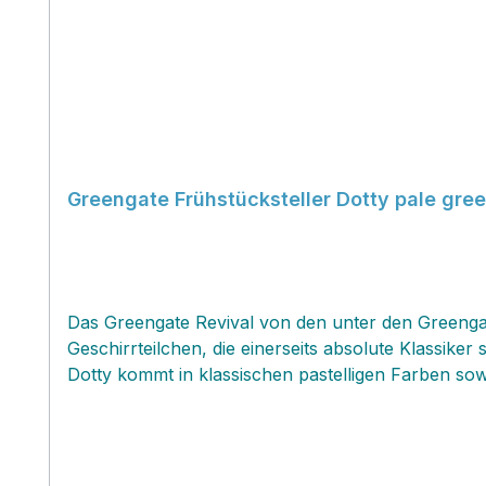
Greengate Frühstücksteller Dotty pale gre
Das Greengate Revival von den unter den Greengat
Geschirrteilchen, die einerseits absolute Klassiker 
Dotty kommt in klassischen pastelligen Farben sowie
robuster glasierter Keramik gefertigt, die jedoch
mikrowellen geeignet, so daß sich alle Speisen mühelos erwärmen u
Kuchen auf diesem bezaubernden Frühstücksteller 
sehr!!!