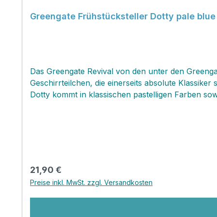
Greengate Frühstücksteller Dotty pale blue
Das Greengate Revival von den unter den Greengat
Geschirrteilchen, die einerseits absolute Klassiker 
Dotty kommt in klassischen pastelligen Farben sowie
robuster glasierter Keramik gefertigt, die jedoch
mikrowellen geeignet, so daß sich alle Speisen mühelos erwärmen und komf
diesem bezaubernden Frühstücksteller vor...selbst
Regulärer Preis:
21,90 €
Preise inkl. MwSt. zzgl. Versandkosten