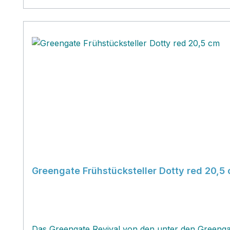
Greengate Frühstücksteller Dotty red 20,5
Das Greengate Revival von den unter den Greengat