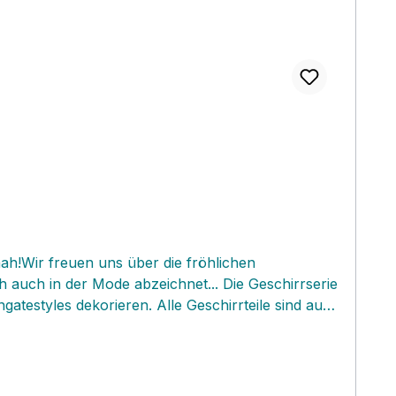
ah!Wir freuen uns über die fröhlichen
ich auch in der Mode abzeichnet... Die Geschirrserie
gatestyles dekorieren. Alle Geschirrteile sind aus
schönen Teile sind alle Spülmaschinen- und auch
tück
ndem Highlight! Wir feiern die Pünktchen Rückkehr