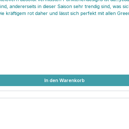
sind, andererseits in dieser Saison sehr trendig sind, was s
 kräftigem rot daher und lässt sich perfekt mit allen Green
 eher porzellanig anmutet und fein daherkommt. Die wunder
ühelos erwärmen lassen und komfortabel abwaschen lassen
ller vor...selbst eine einfache Stulle wird hier zum ansp
In den Warenkorb