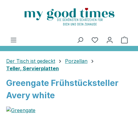
alt springen
Ware
Der Tisch ist gedeckt
Porzellan
Teller, Servierplatten
Greengate Frühstücksteller
Avery white
Bildergalerie überspringen