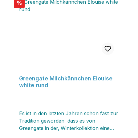
Rabatt
%
Greengate Milchkännchen Elouise
white rund
Es ist in den letzten Jahren schon fast zur
Tradition geworden, dass es von
Greengate in der‚ Winterkollektion eine
wunderschöne neue Serie in grau/rot gibt