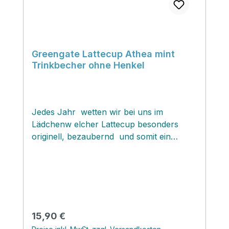
Greengate Lattecup Athea mint
Trinkbecher ohne Henkel
Jedes Jahr wetten wir bei uns im
Lädchenw elcher Lattecup besonders
originell, bezaubernd und somit ein
Kandidat für den Titel "Liebling der
Kollektion" sein wird...tradaa...hier
präsentieren wir den neuesten
Kandidaten! Der
wunderwunderwunderschöne Lattecup
Athea mint hat im Sturm unsere Herzen
Regulärer Preis:
15,90 €
gestohlen! Er präsentiert sich wie ein