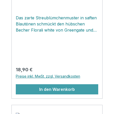
einen "Kampf " um bestimmte
Muster...jeder hat bei uns so seinen
Liebling! Die Lattes sind gleichzeitig ein
Das zarte Streublümchenmuster in saften
beliebtes Mitbringsel zur Einladung und
Blautönen schmückt den hübschen
schon oft habe ich damit einen Start zu
Becher Florali white von Greengate und
einer zukünftigen Sammelleidenschaft
lässt durch die klassische Farbgestaltung
"verursacht". Hier besteht wirklich eine
viele Geschirrkombinationen zu.‚
wunderschöne Suchtgefahr!
Regulärer Preis:
18,90 €
Preise inkl. MwSt. zzgl. Versandkosten
In den Warenkorb