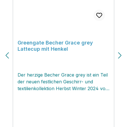
Greengate Becher Grace grey
Lattecup mit Henkel
Der herzige Becher Grace grey ist ein Teil
der neuen festlichen Geschirr- und
textilienkollektion Herbst Winter 2024 von
unserem dänischen Kultlabel Greengate.
‚ Die wunderschönen Becher sind auch
wieder komplett in Handarbeit gefertigt
und werden mit Sorgfalt und Liebe zum
Detail hergestellt. Die klassische