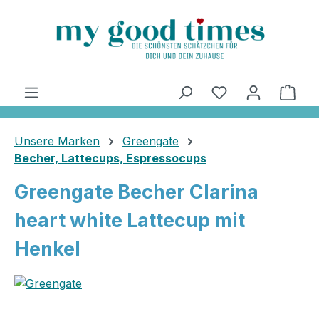
alt springen
Ware
Unsere Marken
Greengate
Becher, Lattecups, Espressocups
Greengate Becher Clarina
heart white Lattecup mit
Henkel