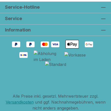
Die verschiedenen Designs kannst du
perfekt miteinander kombinieren und jedes
Service-Hotline
Jahr deine Weihnachtstafel mit einigen
Service
neuen Geschirrschätzchen etwas anders
decken als im Vorjahr! Wir lieben dieses
Information
gelungene Weihnachtsgeschirr von
Greengate...du auch?!Der bezaubernde
Becher Xmas letter white ist ein wirklich
origineller Sammelbecher mit süßen
nordischen Weihnachtsmotiven in
Briefmarkendesign ...so niedlich...dieser
Becher darf in keiner Greengate
Weihnachtssammlung fehlen und wir
denken, dass es der nächste Bestseller
wird!
Alle Preise inkl. gesetzl. Mehrwertsteuer zzgl.
Versandkosten
und ggf. Nachnahmegebühren, wenn
nicht anders angegeben.