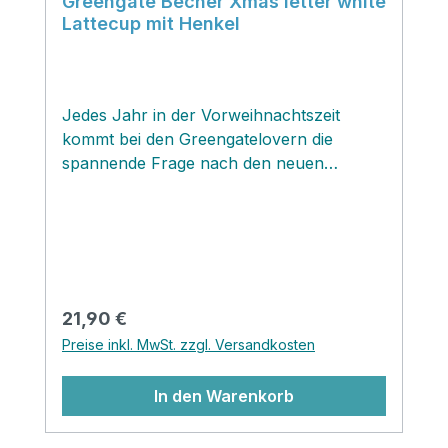
Greengate Becher Xmas letter white
Lattecup mit Henkel
Jedes Jahr in der Vorweihnachtszeit
kommt bei den Greengatelovern die
spannende Frage nach den neuen
Weihnachtsdesigns des kultigen dänischen
Labels...und hier haben wir die Auflösung!
Die originelle Weihnachtskollektion Xmas
letter bezaubert mit einem
ungewöhnlichen weihnachtlichen Design
in Form von süßen Briefmarken mit
Regulärer Preis:
21,90 €
weihnachtlichen Motiven in pastelligen
Preise inkl. MwSt. zzgl. Versandkosten
Farben unterstützt mit klassischem rot
und gold und schließt nahtlos, wie es nur
In den Warenkorb
Greengate so in Perfektion kann, an die
Kollektionen der vergangenen Jahre an!