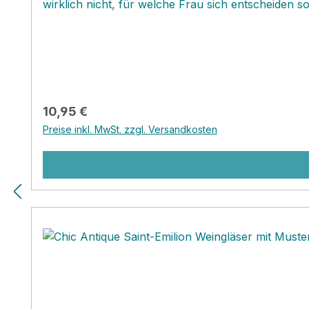
wirklich nicht, für welche Frau sich entscheiden
so wunderschön und gleichzeitig praktisch sind wie
wunderschönen Schüsselschätzchen eignen sich ga
und....‚
Regulärer Preis:
10,95 €
Preise inkl. MwSt. zzgl. Versandkosten