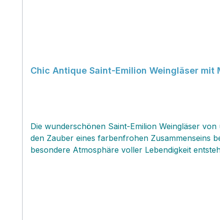
Chic Antique Saint-Emilion Weingläser mit 
Die wunderschönen Saint-Emilion Weingläser von u
den Zauber eines farbenfrohen Zusammenseins bei e
besondere Atmosphäre voller Lebendigkeit entsteht
Gläser mit kunstvoller Prägung sind Spülmaschinen
Erscheinung der wunderschön gedeckten Tafel perf
erfreue dich an dem bezaubernden Ergebnis!