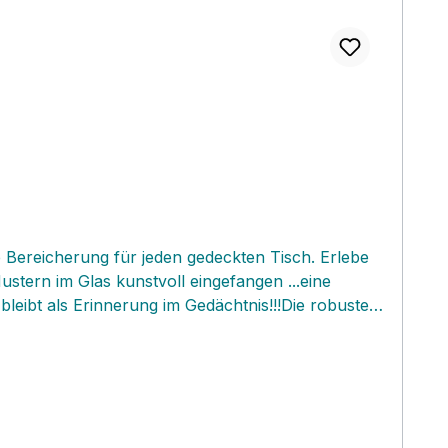
 Bereicherung für jeden gedeckten Tisch. Erlebe
stern im Glas kunstvoll eingefangen ...eine
leibt als Erinnerung im Gedächtnis!!!Die robusten
ch für Weißwein geeignet. Falls‚ du die
ilion Wassergläser sowie die Dessertschalen und