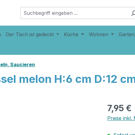
n
Der Tisch ist gedeckt
Küche
Wohnen
Garten
eln, Saucieren
ssel melon H:6 cm D:12 c
7,95 €
Preise inkl