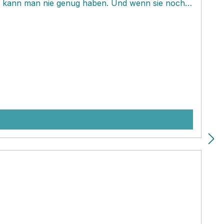
eln kann man nie genug haben. Und wenn sie noch
eignet und leicht, dannerst recht.‚ Die
rk mit Früchten, Dips, Gewürze, Müsli und und