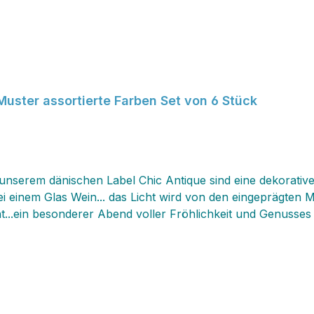
Muster assortierte Farben Set von 6 Stück
nserem dänischen Label Chic Antique sind eine dekorative
inem Glas Wein... das Licht wird von den eingeprägten Mu
...ein besonderer Abend voller Fröhlichkeit und Genusses b
fest und sind durch ihr Füllvolumen sowohl für Rot- als au
ektionieren möchtest, bestelle dir die passenden Saint-Em