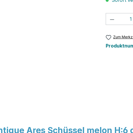
Sofort ver
Produkt
Zum Merkze
Produktnu
ntique Ares Schüssel melon H:6 