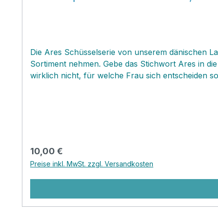
Die Ares Schüsselserie von unserem dänischen Labe
Sortiment nehmen. Gebe das Stichwort Ares in die
wirklich nicht, für welche Frau sich entscheiden
so wunderschön und gleichzeitig praktisch sind wie
wunderschönen Schüsselschätzchen eignen sich ga
und....‚
Regulärer Preis:
10,00 €
Preise inkl. MwSt. zzgl. Versandkosten