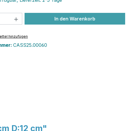
fügbar, Lieferzeit: 2-5 Tage
 Anzahl: Gib den gewünschten Wert ein 
In den Warenkorb
ttel hinzufügen
mmer:
CASS25.00060
cm D:12 cm"