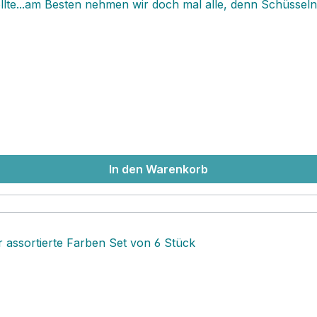
 sollte...am Besten nehmen wir doch mal alle, denn Schüss
 diese, nämlich spülmaschinenfest, ofenfest, Mikrowellen ge
nz besonders für Suppe, Salate, ordentliche Portion Qua
In den Warenkorb