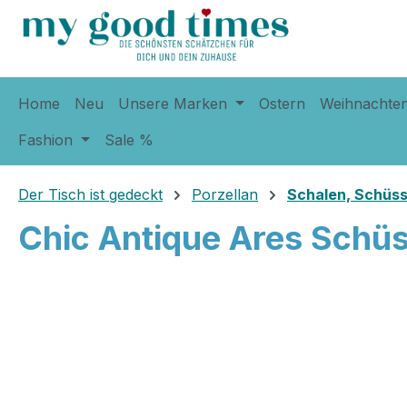
springen
Zur Hauptnavigation springen
Home
Neu
Unsere Marken
Ostern
Weihnachte
Fashion
Sale %
Der Tisch ist gedeckt
Porzellan
Schalen, Schüss
Chic Antique Ares Schü
Bildergalerie überspringen