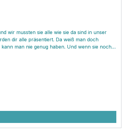
 wir mussten sie alle wie sie da sind in unser
en dir alle präsentiert. Da weiß man doch
eln kann man nie genug haben. Und wenn sie noch
eignet und leicht, dann erst recht.‚ Die
rk mit Früchten, Dips, Gewürze, Müsli und und