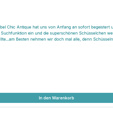
l Chic Antique hat uns von Anfang an sofort begeistert und
 Suchfunktion ein und die superschönen Schüsselchen werd
 sollte...am Besten nehmen wir doch mal alle, denn Schüss
 diese, nämlich spülmaschinenfest, ofenfest, Mikrowellen ge
nz besonders für Suppe, Salate, ordentliche Portion Qua
In den Warenkorb