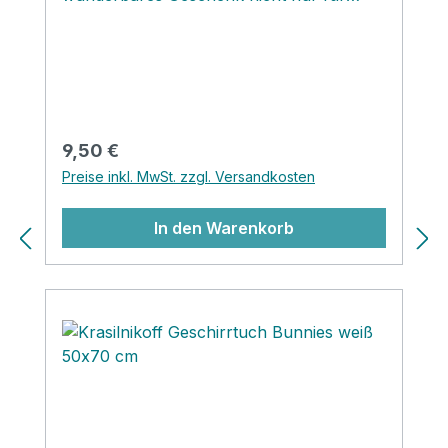
Hundeliebhaber! Befüllt mit Süssigkeiten,
besonderem Tee oder leckerem Kaffee
wir er viel Freude bereiten ... ;-))
Regulärer Preis:
9,50 €
Preise inkl. MwSt. zzgl. Versandkosten
In den Warenkorb