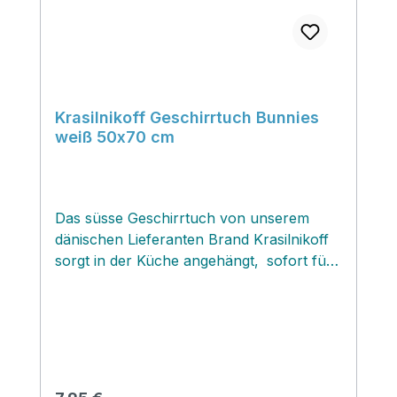
Krasilnikoff Geschirrtuch Bunnies
weiß 50x70 cm
Das süsse Geschirrtuch von unserem
dänischen Lieferanten Brand Krasilnikoff
sorgt in der Küche angehängt‚ sofort für
österliche Stimmung...auf dem Tisch als
Mitteldeckchen ausgebreitet und mit etwas
Deko aufgehübscht für einen echten
Blickfang.