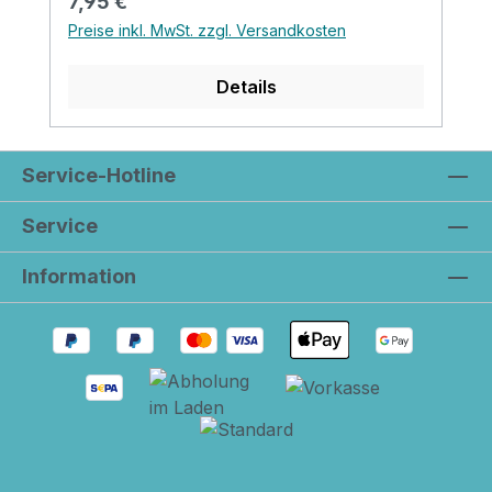
Regulärer Preis:
7,95 €
Preise inkl. MwSt. zzgl. Versandkosten
Details
Service-Hotline
Service
Information