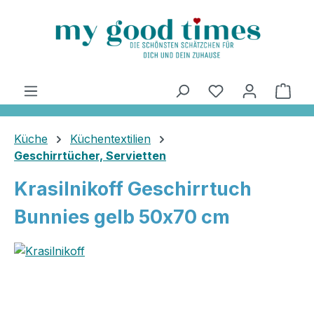
alt springen
Ware
Küche
Küchentextilien
Geschirrtücher, Servietten
Krasilnikoff Geschirrtuch
Bunnies gelb 50x70 cm
Bildergalerie überspringen